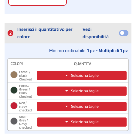
Inserisci il quantitativo per
Vedi
2
colore
disponibilità
Minimo ordinabile:
1 pz - Multipli di 1 pz
COLORI
QUANTITÀ
Camel /
Seleziona taglie
Black
Checked
Forest
Green /
Seleziona taglie
Black
Checked
Red /
Seleziona taglie
Navy
checked
Storm
Grey /
Seleziona taglie
Navy
checked