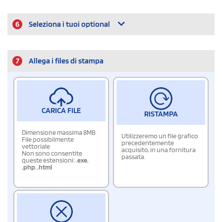
6
Seleziona i tuoi optional
7
Allega i files di stampa
CARICA FILE
RISTAMPA
Dimensione massima 8MB
Utilizzeremo un file grafico
File possibilmente
precedentemente
vettoriale
acquisito, in una fornitura
Non sono consentite
passata.
queste estensioni:
.exe
,
.php
,
.html