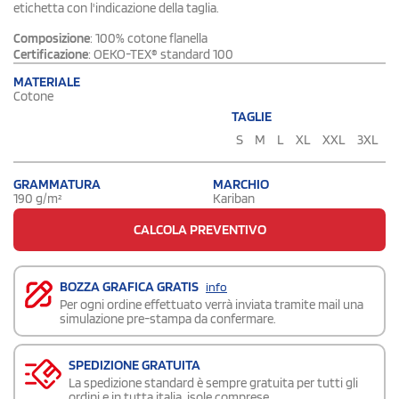
etichetta con l'indicazione della taglia.
Composizione
: 100% cotone flanella
Certificazione
: OEKO-TEX® standard 100
MATERIALE
Cotone
TAGLIE
S
M
L
XL
XXL
3XL
GRAMMATURA
MARCHIO
190 g/m²
Kariban
CALCOLA PREVENTIVO
BOZZA GRAFICA GRATIS
info
Per ogni ordine effettuato verrà inviata tramite mail una
simulazione pre-stampa da confermare.
SPEDIZIONE GRATUITA
La spedizione standard è sempre gratuita per tutti gli
ordini e in tutta italia, isole comprese.