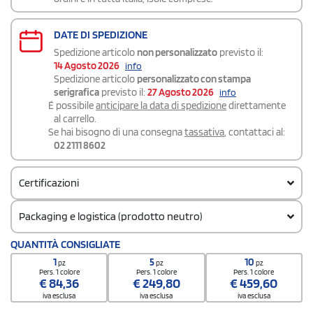
DATE DI SPEDIZIONE
Spedizione articolo
non personalizzato
previsto il:
14 Agosto 2026
info
Spedizione articolo
personalizzato con stampa
serigrafica
previsto il:
27 Agosto 2026
info
É possibile
anticipare la data di spedizione
direttamente
al carrello.
Se hai bisogno di una consegna
tassativa
, contattaci al:
02 2111 8602
Certificazioni
Packaging e logistica (prodotto neutro)
Codice doganale
QUANTITÀ CONSIGLIATE
61102091
1
5
10
pz
pz
pz
Pers. 1 colore
Pers. 1 colore
Pers. 1 colore
€
84,36
€
249,80
€
459,60
iva esclusa
iva esclusa
iva esclusa