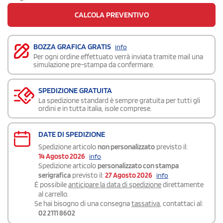
CALCOLA PREVENTIVO
BOZZA GRAFICA GRATIS
info
Per ogni ordine effettuato verrà inviata tramite mail una
simulazione pre-stampa da confermare.
SPEDIZIONE GRATUITA
La spedizione standard è sempre gratuita per tutti gli
ordini e in tutta italia, isole comprese.
DATE DI SPEDIZIONE
Spedizione articolo
non personalizzato
previsto il:
14 Agosto 2026
info
Spedizione articolo
personalizzato con stampa
serigrafica
previsto il:
27 Agosto 2026
info
É possibile
anticipare la data di spedizione
direttamente
al carrello.
Se hai bisogno di una consegna
tassativa
, contattaci al:
02 2111 8602