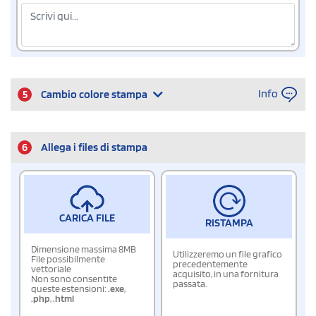
Info
5
Cambio colore stampa
6
Allega i files di stampa
CARICA FILE
RISTAMPA
Dimensione massima 8MB
Utilizzeremo un file grafico
File possibilmente
precedentemente
vettoriale
acquisito, in una fornitura
Non sono consentite
passata.
queste estensioni:
.exe
,
.php
,
.html