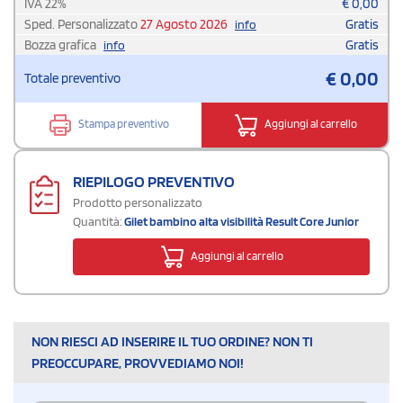
IVA
22
%
€
0,00
Sped. Personalizzato
27 Agosto 2026
Gratis
info
Bozza grafica
Gratis
info
€
0,00
Totale preventivo
Stampa preventivo
Aggiungi al carrello
RIEPILOGO PREVENTIVO
Prodotto personalizzato
Quantità:
Gilet bambino alta visibilità Result Core Junior
Aggiungi al carrello
NON RIESCI AD INSERIRE IL TUO ORDINE? NON TI
PREOCCUPARE, PROVVEDIAMO NOI!