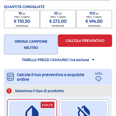
QUANTITÀ CONSIGLIATE
10
50
100
pz
pz
pz
Pers. 1 colore
Pers. 1 colore
Pers. 1 colore
€
110,50
€
272,00
€
414,00
iva esclusa
iva esclusa
iva esclusa
CALCOLA PREVENTIVO
ORDINA CAMPIONE
NEUTRO
TABELLA PREZZI CADAUNO | Iva esclusa
Info
Calcola il tuo preventivo e acquista
online
1
Seleziona il tipo di prodotto
SCELTO