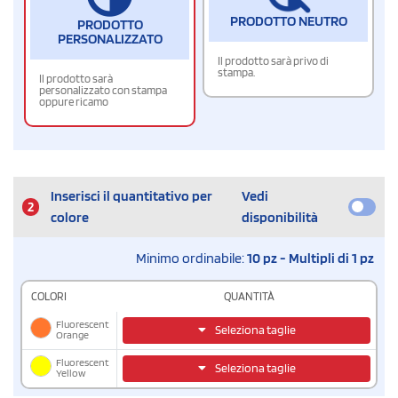
PRODOTTO NEUTRO
PRODOTTO
PERSONALIZZATO
Il prodotto sarà privo di
stampa.
Il prodotto sarà
personalizzato con stampa
oppure ricamo
Inserisci il quantitativo per
Vedi
2
colore
disponibilità
Minimo ordinabile:
10 pz - Multipli di 1 pz
COLORI
QUANTITÀ
Fluorescent
Seleziona taglie
Orange
Fluorescent
Seleziona taglie
Yellow