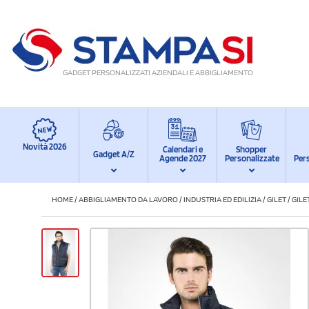
GADGET PERSONALIZZATI AZIENDALI E ABBIGLIAMENTO
Novità 2026
Calendari e
Shopper
Gadget A/Z
Agende 2027
Personalizzate
Per
HOME
/
ABBIGLIAMENTO DA LAVORO
/
INDUSTRIA ED EDILIZIA
/
GILET
/
GILE