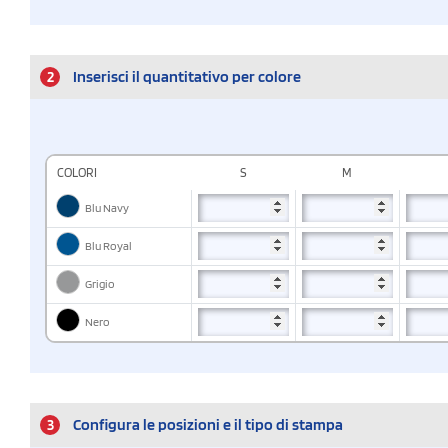
2
Inserisci il quantitativo per colore
COLORI
S
M
Blu Navy
Blu Royal
Grigio
Nero
3
Configura le posizioni e il tipo di stampa