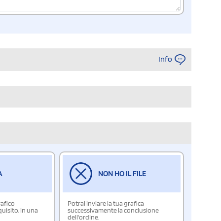
Info
A
NON HO IL FILE
rafico
Potrai inviare la tua grafica
isito, in una
successivamente la conclusione
dell'ordine.