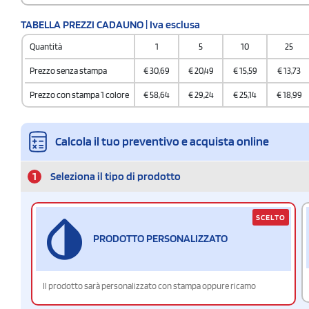
TABELLA PREZZI CADAUNO | Iva esclusa
Quantità
1
5
10
25
Prezzo senza stampa
€
30,69
€
20,49
€
15,59
€
13,73
Prezzo con stampa 1 colore
€
58,64
€
29,24
€
25,14
€
18,99
Calcola il tuo preventivo e acquista online
1
Seleziona il tipo di prodotto
SCELTO
PRODOTTO PERSONALIZZATO
Il prodotto sarà personalizzato con stampa oppure ricamo