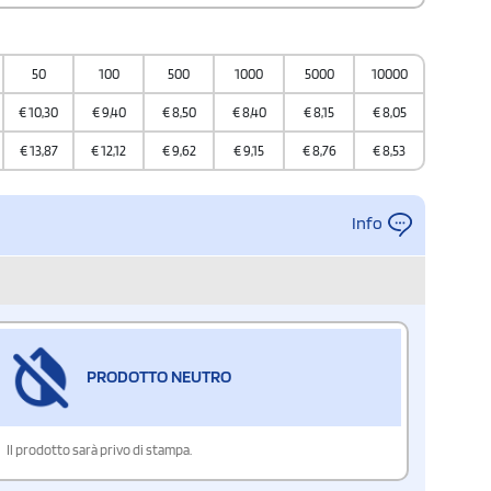
50
100
500
1000
5000
10000
€
10,30
€
9,40
€
8,50
€
8,40
€
8,15
€
8,05
€
13,87
€
12,12
€
9,62
€
9,15
€
8,76
€
8,53
Info
PRODOTTO NEUTRO
Il prodotto sarà privo di stampa.