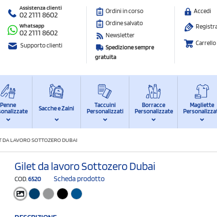
Assistenza clienti
Ordini in corso
Accedi
02 2111 8602
Ordine salvato
Whatsapp
Registra
02 2111 8602
Newsletter
Carrello
Supporto clienti
Spedizione sempre
gratuita
Penne
Taccuini
Borracce
Magliette
Sacche e Zaini
sonalizzate
Personalizzati
Personalizzate
Personalizza
T DA LAVORO SOTTOZERO DUBAI
Gilet da lavoro Sottozero Dubai
Scheda prodotto
COD.
6520