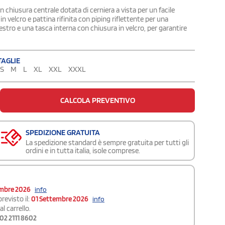
on chiusura centrale dotata di cerniera a vista per un facile
 velcro e pattina rifinita con piping riflettente per una
estro e una tasca interna con chiusura in velcro, per garantire
TAGLIE
S
M
L
XL
XXL
XXXL
CALCOLA PREVENTIVO
SPEDIZIONE GRATUITA
La spedizione standard è sempre gratuita per tutti gli
ordini e in tutta italia, isole comprese.
embre 2026
info
revisto il:
01 Settembre 2026
info
l carrello.
02 2111 8602