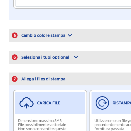
5
Cambio colore stampa
6
Seleziona i tuoi optional
7
Allega i files di stampa
CARICA FILE
RISTAMP
Dimensione massima 8MB
Utilizzeremo un file g
File possibilmente vettoriale
precedentemente acqu
Non sono consentite queste
fornitura passata.