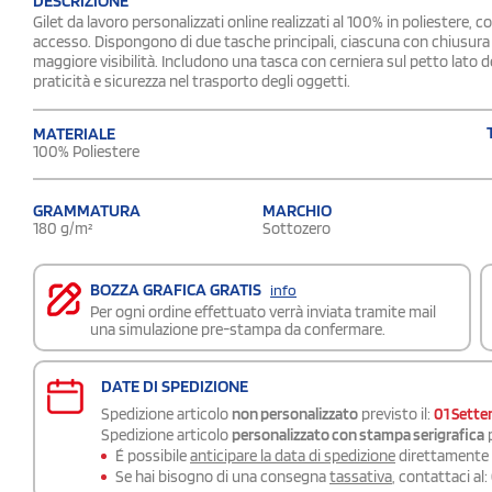
DESCRIZIONE
Gilet da lavoro personalizzati online realizzati al 100% in poliestere, c
accesso. Dispongono di due tasche principali, ciascuna con chiusura in
maggiore visibilità. Includono una tasca con cerniera sul petto lato d
praticità e sicurezza nel trasporto degli oggetti.
MATERIALE
100% Poliestere
GRAMMATURA
MARCHIO
180 g/m²
Sottozero
BOZZA GRAFICA GRATIS
info
Per ogni ordine effettuato verrà inviata tramite mail
una simulazione pre-stampa da confermare.
DATE DI SPEDIZIONE
Spedizione articolo
non personalizzato
previsto il:
01 Sett
Spedizione articolo
personalizzato con stampa serigrafica
p
É possibile
anticipare la data di spedizione
direttamente a
Se hai bisogno di una consegna
tassativa
, contattaci al: