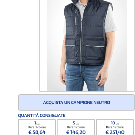
ACQUISTA UN CAMPIONE NEUTRO
QUANTITÀ CONSIGLIATE
1
5
10
pz
pz
pz
Pers. 1 colore
Pers. 1 colore
Pers. 1 colore
€
58,64
€
146,20
€
251,40