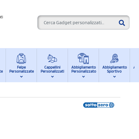
ti
Felpe
Cappellini
Abbigliamento
Abbigliamento
Ab
te
Personalizzate
Personalizzati
Personalizzato
Sportivo
d