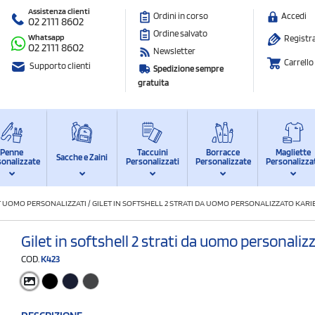
Assistenza clienti
Ordini in corso
Accedi
02 2111 8602
Ordine salvato
Whatsapp
Registra
02 2111 8602
Newsletter
Carrello
Supporto clienti
Spedizione sempre
gratuita
Penne
Taccuini
Borracce
Magliette
Sacche e Zaini
sonalizzate
Personalizzati
Personalizzate
Personalizza
T UOMO PERSONALIZZATI
/
GILET IN SOFTSHELL 2 STRATI DA UOMO PERSONALIZZATO KAR
Gilet in softshell 2 strati da uomo personali
COD.
K423