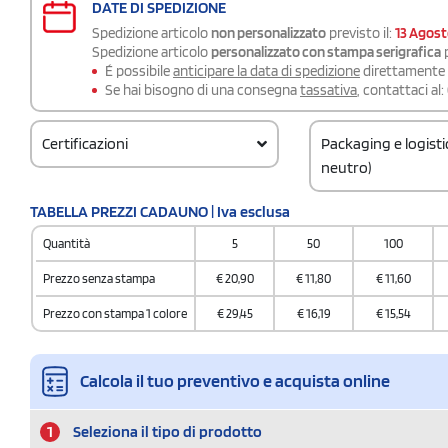
DATE DI SPEDIZIONE
Spedizione articolo
non personalizzato
previsto il:
13 Agos
Spedizione articolo
personalizzato con stampa serigrafica
p
É possibile
anticipare la data di spedizione
direttamente a
Se hai bisogno di una consegna
tassativa
, contattaci al:
Certificazioni
Packaging e logist
neutro)
Codice doganale
TABELLA PREZZI CADAUNO | Iva esclusa
62024010
Quantità
5
50
100
Prezzo senza stampa
€
20,90
€
11,80
€
11,60
Prezzo con stampa 1 colore
€
29,45
€
16,19
€
15,54
Calcola il tuo preventivo e acquista online
1
Seleziona il tipo di prodotto