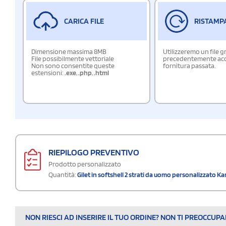
CARICA FILE
RISTAMP
Dimensione massima 8MB
Utilizzeremo un file g
File possibilmente vettoriale
precedentemente acqu
Non sono consentite queste
fornitura passata.
estensioni:
.exe
,
.php
,
.html
RIEPILOGO PREVENTIVO
Prodotto personalizzato
Quantità:
Gilet in softshell 2 strati da uomo personalizzato K
NON RIESCI AD INSERIRE IL TUO ORDINE? NON TI PREOCCUP