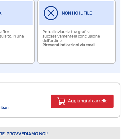
A
NON HO IL FILE
rafico
Potrai inviare la tua grafica
isito, in una
successivamente la conclusione
dell'ordine.
Riceverai indicazioni via email.
Aggiungi al carrello
ariban
ARE, PROVVEDIAMO NOI!