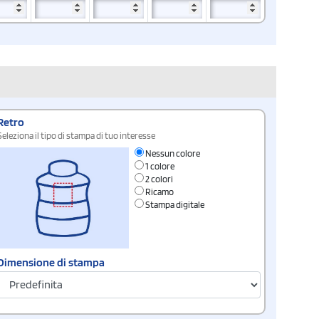
Retro
Seleziona il tipo di stampa di tuo interesse
Nessun colore
1 colore
2 colori
Ricamo
Stampa digitale
Dimensione di stampa