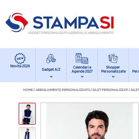
GADGET PERSONALIZZATI AZIENDALI E ABBIGLIAMENTO
Novità 2026
Calendari e
Shopper
Gadget A/Z
Agende 2027
Personalizzate
Per
HOME
/
ABBIGLIAMENTO PERSONALIZZATO
/
GILET PERSONALIZZATI
/
GILE