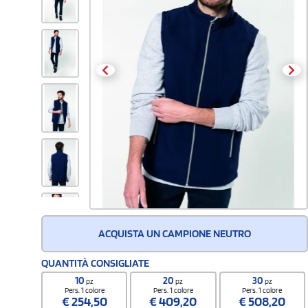
ACQUISTA UN CAMPIONE NEUTRO
QUANTITÀ CONSIGLIATE
10
20
30
pz
pz
pz
Pers. 1 colore
Pers. 1 colore
Pers. 1 colore
€
254,50
€
409,20
€
508,20