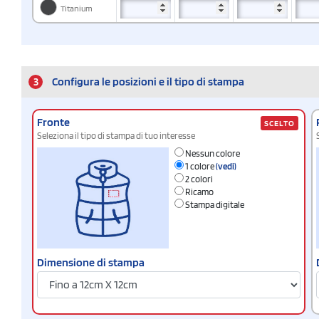
Titanium
3
Configura le posizioni e il tipo di stampa
Fronte
SCELTO
Seleziona il tipo di stampa di tuo interesse
Nessun colore
1 colore
(vedi)
2 colori
Ricamo
Stampa digitale
Dimensione di stampa