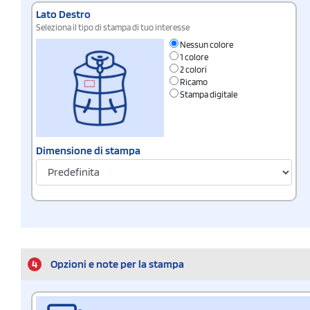
Lato Destro
Seleziona il tipo di stampa di tuo interesse
Nessun colore
1 colore
2 colori
Ricamo
Stampa digitale
Dimensione di stampa
4
Opzioni e note per la stampa