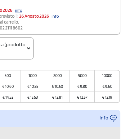
to 2026
info
revisto il:
26 Agosto 2026
info
l carrello.
02 2111 8602
ica (prodotto
500
1000
2000
5000
10000
€
10,60
€
10,55
€
10,50
€
9,80
€
9,60
€
14,52
€
13,53
€
12,81
€
12,57
€
12,19
Info