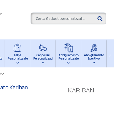
ti
Felpe
Cappellini
Abbigliamento
Abbigliamento
Ab
te
Personalizzate
Personalizzati
Personalizzato
Sportivo
d
IBAN
zzato Kariban