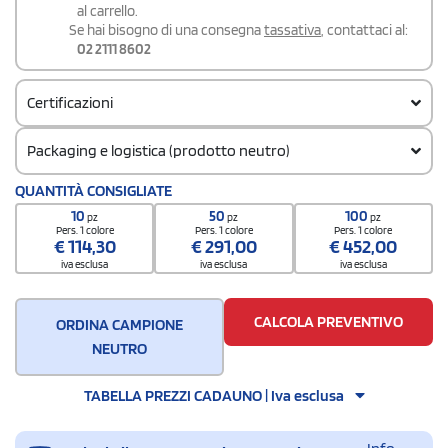
al carrello.
Se hai bisogno di una consegna
tassativa
, contattaci al:
02 2111 8602
Certificazioni
Packaging e logistica (prodotto neutro)
Codice doganale
QUANTITÀ CONSIGLIATE
61103091
10
50
100
pz
pz
pz
Quantità per confezione
Pers. 1 colore
Pers. 1 colore
Pers. 1 colore
€
114,30
€
291,00
€
452,00
10
iva esclusa
iva esclusa
iva esclusa
Quantità per scatola
100
CALCOLA PREVENTIVO
ORDINA CAMPIONE
NEUTRO
TABELLA PREZZI CADAUNO | Iva esclusa