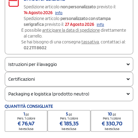
Spedizione articolo
non personalizzato
previsto il:
14 Agosto 2026
info
Spedizione articolo
personalizzato con stampa
serigrafica
previsto il:
27 Agosto 2026
info
É possibile
anticipare la data di spedizione
direttamente
al carrello.
Se hai bisogno di una consegna
tassativa
, contattaci al:
02 2111 8602
Istruzioni per il lavaggio
Certificazioni
Packaging e logistica (prodotto neutro)
Codice doganale
QUANTITÀ CONSIGLIATE
62104000
1
5
10
pz
pz
pz
Quantità per confezione
Pers. 1 colore
Pers. 1 colore
Pers. 1 colore
€
76,47
€
185,35
€
330,70
5
iva esclusa
iva esclusa
iva esclusa
Quantità per scatola