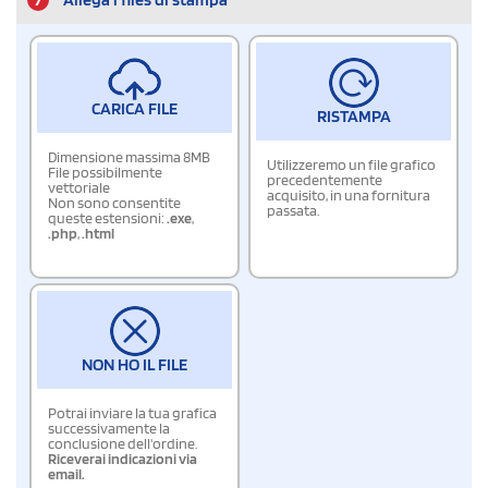
CARICA FILE
RISTAMPA
Dimensione massima 8MB
Utilizzeremo un file grafico
File possibilmente
precedentemente
vettoriale
acquisito, in una fornitura
Non sono consentite
passata.
queste estensioni:
.exe
,
.php
,
.html
NON HO IL FILE
Potrai inviare la tua grafica
successivamente la
conclusione dell'ordine.
Riceverai indicazioni via
email.