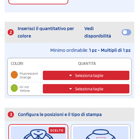
Inserisci il quantitativo per
Vedi
2
colore
disponibilità
Minimo ordinabile:
1 pz - Multipli di 1 pz
COLORI
QUANTITÀ
Fluorescent
Seleziona taglie
Orange
Hi-viz
Seleziona taglie
Yellow
3
Configura le posizioni e il tipo di stampa
SCELTO