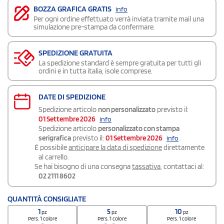
BOZZA GRAFICA GRATIS
info
Per ogni ordine effettuato verrà inviata tramite mail una
simulazione pre-stampa da confermare.
SPEDIZIONE GRATUITA
La spedizione standard è sempre gratuita per tutti gli
ordini e in tutta italia, isole comprese.
DATE DI SPEDIZIONE
Spedizione articolo
non personalizzato
previsto il:
01 Settembre 2026
info
Spedizione articolo
personalizzato con stampa
serigrafica
previsto il:
01 Settembre 2026
info
É possibile
anticipare la data di spedizione
direttamente
al carrello.
Se hai bisogno di una consegna
tassativa
, contattaci al:
02 2111 8602
QUANTITÀ CONSIGLIATE
1
5
10
pz
pz
pz
Pers. 1 colore
Pers. 1 colore
Pers. 1 colore