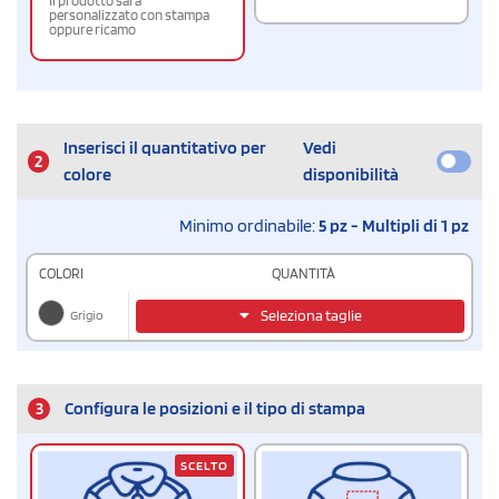
Il prodotto sarà
personalizzato con stampa
oppure ricamo
Inserisci il quantitativo per
Vedi
2
colore
disponibilità
Minimo ordinabile:
5 pz - Multipli di 1 pz
COLORI
QUANTITÀ
Grigio
Seleziona taglie
3
Configura le posizioni e il tipo di stampa
SCELTO