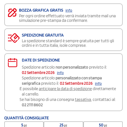
BOZZA GRAFICA GRATIS
info
Per ogni ordine effettuato verrà inviata tramite mail una
simulazione pre-stampa da confermare.
SPEDIZIONE GRATUITA
La spedizione standard è sempre gratuita per tutti gli
ordini e in tutta italia, isole comprese.
DATE DI SPEDIZIONE
Spedizione articolo
non personalizzato
previsto il:
02 Settembre 2026
info
Spedizione articolo
personalizzato con stampa
serigrafica
previsto il:
02 Settembre 2026
info
É possibile
anticipare la data di spedizione
direttamente
al carrello.
Se hai bisogno di una consegna
tassativa
, contattaci al:
02 2111 8602
QUANTITÀ CONSIGLIATE
5
25
50
pz
pz
pz