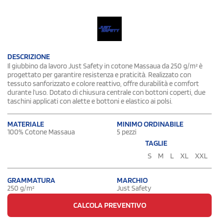
DESCRIZIONE
Il giubbino da lavoro Just Safety in cotone Massaua da 250 g/m² è
progettato per garantire resistenza e praticità. Realizzato con
tessuto sanforizzato e colore reattivo, offre durabilità e comfort
durante l’uso. Dotato di chiusura centrale con bottoni coperti, due
taschini applicati con alette e bottoni e elastico ai polsi.
MATERIALE
MINIMO ORDINABILE
100% Cotone Massaua
5 pezzi
TAGLIE
S
M
L
XL
XXL
GRAMMATURA
MARCHIO
250 g/m²
Just Safety
CALCOLA PREVENTIVO