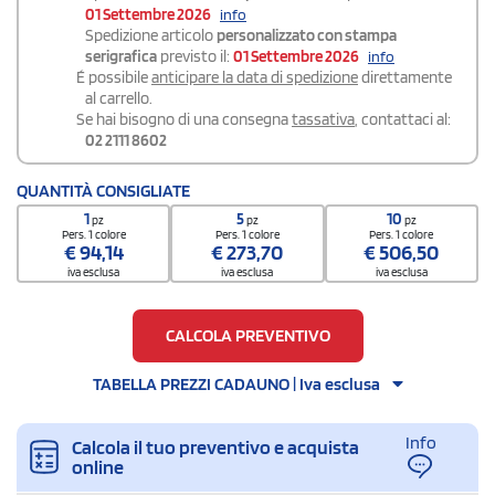
01 Settembre 2026
info
Spedizione articolo
personalizzato con stampa
serigrafica
previsto il:
01 Settembre 2026
info
É possibile
anticipare la data di spedizione
direttamente
al carrello.
Se hai bisogno di una consegna
tassativa
, contattaci al:
02 2111 8602
QUANTITÀ CONSIGLIATE
1
5
10
pz
pz
pz
Pers. 1 colore
Pers. 1 colore
Pers. 1 colore
€
94,14
€
273,70
€
506,50
iva esclusa
iva esclusa
iva esclusa
CALCOLA PREVENTIVO
TABELLA PREZZI CADAUNO | Iva esclusa
Info
Calcola il tuo preventivo e acquista
online