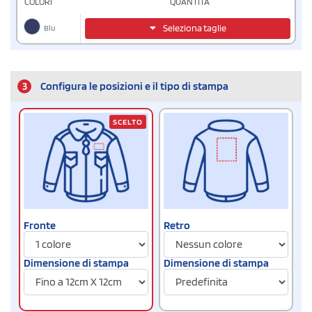
COLORI
QUANTITÀ
Blu
Seleziona taglie
3
Configura le posizioni e il tipo di stampa
SCELTO
Fronte
Retro
Dimensione di stampa
Dimensione di stampa