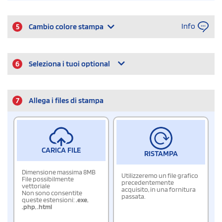
Info
5
Cambio colore stampa
6
Seleziona i tuoi optional
7
Allega i files di stampa
CARICA FILE
RISTAMPA
Dimensione massima 8MB
Utilizzeremo un file grafico
File possibilmente
precedentemente
vettoriale
acquisito, in una fornitura
Non sono consentite
passata.
queste estensioni:
.exe
,
.php
,
.html