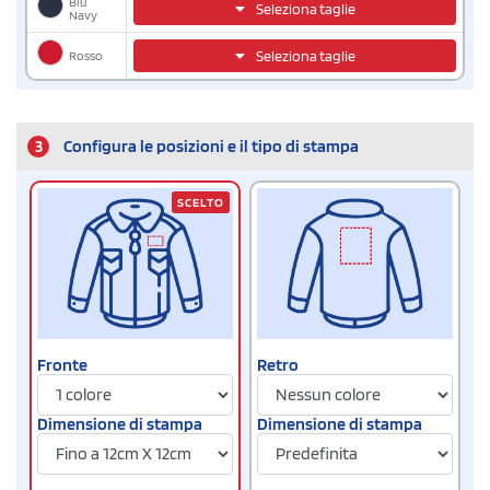
Blu
Seleziona taglie
Navy
Rosso
Seleziona taglie
3
Configura le posizioni e il tipo di stampa
SCELTO
Fronte
Retro
Dimensione di stampa
Dimensione di stampa