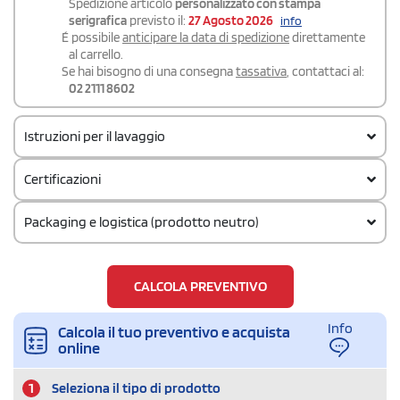
Spedizione articolo
personalizzato con stampa
serigrafica
previsto il:
27 Agosto 2026
info
É possibile
anticipare la data di spedizione
direttamente
al carrello.
Se hai bisogno di una consegna
tassativa
, contattaci al:
02 2111 8602
Istruzioni per il lavaggio
Certificazioni
Packaging e logistica (prodotto neutro)
Quantità per confezione
1
CALCOLA PREVENTIVO
Quantità per scatola
10
Info
Calcola il tuo preventivo e acquista
online
1
Seleziona il tipo di prodotto