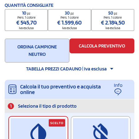
QUANTITÀ CONSIGLIATE
10
30
50
pz
pz
pz
Pers. 1 colore
Pers. 1 colore
Pers. 1 colore
€
545,70
€
1.599,60
€
2.184,50
iva esclusa
iva esclusa
iva esclusa
CALCOLA PREVENTIVO
ORDINA CAMPIONE
NEUTRO
TABELLA PREZZI CADAUNO | Iva esclusa
Info
Calcola il tuo preventivo e acquista
online
1
Seleziona il tipo di prodotto
SCELTO