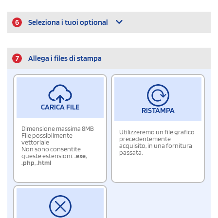
6
Seleziona i tuoi optional
7
Allega i files di stampa
CARICA FILE
RISTAMPA
Dimensione massima 8MB
Utilizzeremo un file grafico
File possibilmente
precedentemente
vettoriale
acquisito, in una fornitura
Non sono consentite
passata.
queste estensioni:
.exe
,
.php
,
.html