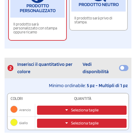
PRODOTTO NEUTRO
PRODOTTO
PERSONALIZZATO
Il prodotto sarà privo di
stampa.
Il prodotto sarà
personalizzato con stampa
oppure ricamo
Inserisci il quantitativo per
Vedi
2
colore
disponibilità
Minimo ordinabile:
5 pz - Multipli di 1 pz
COLORI
QUANTITÀ
Arancio
Seleziona taglie
Giallo
Seleziona taglie