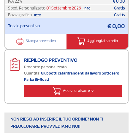
IVA
22
%
€
0,00
Sped. Personalizzato
01 Settembre 2026
Gratis
info
Bozza grafica
Gratis
info
€
0,00
Totale preventivo
Stampa preventivo
Aggiungi al carrello
RIEPILOGO PREVENTIVO
Prodotto personalizzato
Quantità:
Giubbotti catarifrangenti da lavoro Sottozero
Parka Bi-Road
Aggiungi al carrello
NON RIESCI AD INSERIRE IL TUO ORDINE? NON TI
PREOCCUPARE, PROVVEDIAMO NOI!