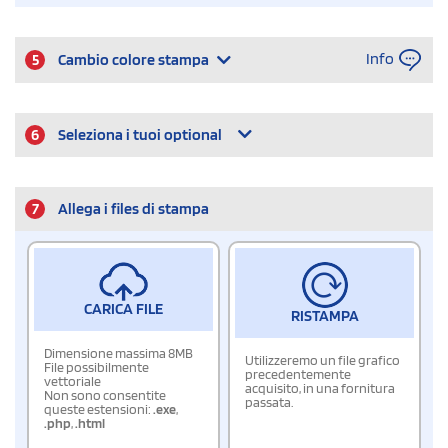
Info
5
Cambio colore stampa
6
Seleziona i tuoi optional
7
Allega i files di stampa
CARICA FILE
RISTAMPA
Dimensione massima 8MB
Utilizzeremo un file grafico
File possibilmente
precedentemente
vettoriale
acquisito, in una fornitura
Non sono consentite
passata.
queste estensioni:
.exe
,
.php
,
.html