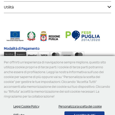
Utilità
Modalità di
Pagamento
Per offrirti un'esperienza di navigazione sempre migliore, questo sito
Spedizioni
utilizza cookie propri e di terze parti. I cookie di terze parti potranno
anche essere di profilazione. Leggi la nostra Informativa sull’uso dei
cookie per saperne di più oppure vai su “Personalizza la scelta dei
cookie” per gestire le tue impostazioni. Cliccando "Accetta Tutti"
acconsenti alla memorizzazione dei cookie sul tuo dispositivo. Cliccando
su "Rifiuta" accetti la memorizzazione dei soli cookie necessari. La
ringraziamo per la collaborazione!
© 2026 StampaSi s.r.l. TUTTI I DIRITTI SONO RISERVATI -
Leggi Cookie Policy
Personalizza la scelta dei cookie
P.Iva/C.F. 09734470967 - N° Rea MI-2110632