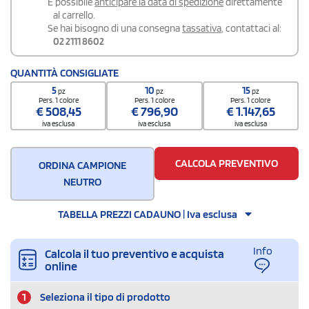
É possibile
anticipare la data di spedizione
direttamente
al carrello.
Se hai bisogno di una consegna
tassativa
, contattaci al:
02 2111 8602
QUANTITÀ CONSIGLIATE
5
10
15
pz
pz
pz
Pers. 1 colore
Pers. 1 colore
Pers. 1 colore
€
508,45
€
796,90
€
1.147,65
iva esclusa
iva esclusa
iva esclusa
CALCOLA PREVENTIVO
ORDINA CAMPIONE
NEUTRO
TABELLA PREZZI CADAUNO | Iva esclusa
Info
Calcola il tuo preventivo e acquista
online
1
Seleziona il tipo di prodotto