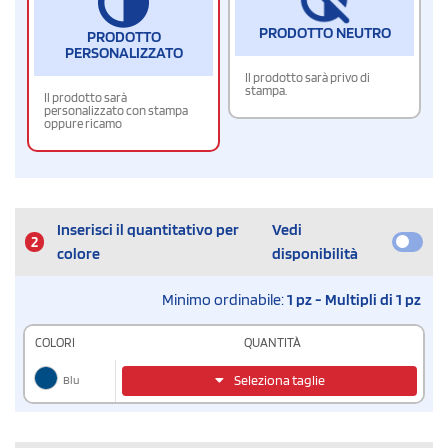
PRODOTTO NEUTRO
PRODOTTO
PERSONALIZZATO
Il prodotto sarà privo di
stampa.
Il prodotto sarà
personalizzato con stampa
oppure ricamo
Inserisci il quantitativo per
Vedi
2
colore
disponibilità
Minimo ordinabile:
1 pz - Multipli di 1 pz
COLORI
QUANTITÀ
Blu
Seleziona taglie