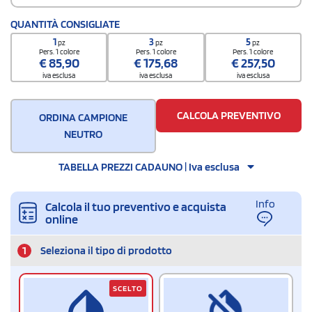
QUANTITÀ CONSIGLIATE
1
3
5
pz
pz
pz
Pers. 1 colore
Pers. 1 colore
Pers. 1 colore
€
85,90
€
175,68
€
257,50
iva esclusa
iva esclusa
iva esclusa
CALCOLA PREVENTIVO
ORDINA CAMPIONE
NEUTRO
TABELLA PREZZI CADAUNO | Iva esclusa
Info
Calcola il tuo preventivo e acquista
online
1
Seleziona il tipo di prodotto
SCELTO