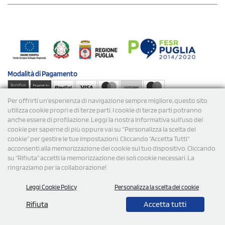
Modalità di
Pagamento
Per offrirti un'esperienza di navigazione sempre migliore, questo sito
Spedizioni
utilizza cookie propri e di terze parti. I cookie di terze parti potranno
anche essere di profilazione. Leggi la nostra Informativa sull’uso dei
cookie per saperne di più oppure vai su “Personalizza la scelta dei
cookie” per gestire le tue impostazioni. Cliccando "Accetta Tutti"
acconsenti alla memorizzazione dei cookie sul tuo dispositivo. Cliccando
su "Rifiuta" accetti la memorizzazione dei soli cookie necessari. La
ringraziamo per la collaborazione!
© 2026 StampaSi s.r.l. TUTTI I DIRITTI SONO RISERVATI -
Leggi Cookie Policy
Personalizza la scelta dei cookie
P.Iva/C.F. 09734470967 - N° Rea MI-2110632
Rifiuta
Accetta tutti
0,00
Cad.
+ IVA