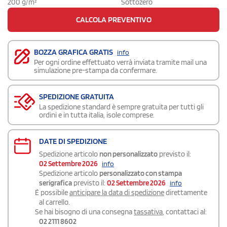
200 g/m²
Sottozero
CALCOLA PREVENTIVO
BOZZA GRAFICA GRATIS
info
Per ogni ordine effettuato verrà inviata tramite mail una
simulazione pre-stampa da confermare.
SPEDIZIONE GRATUITA
La spedizione standard è sempre gratuita per tutti gli
ordini e in tutta italia, isole comprese.
DATE DI SPEDIZIONE
Spedizione articolo
non personalizzato
previsto il:
02 Settembre 2026
info
Spedizione articolo
personalizzato con stampa
serigrafica
previsto il:
02 Settembre 2026
info
É possibile
anticipare la data di spedizione
direttamente
al carrello.
Se hai bisogno di una consegna
tassativa
, contattaci al:
02 2111 8602