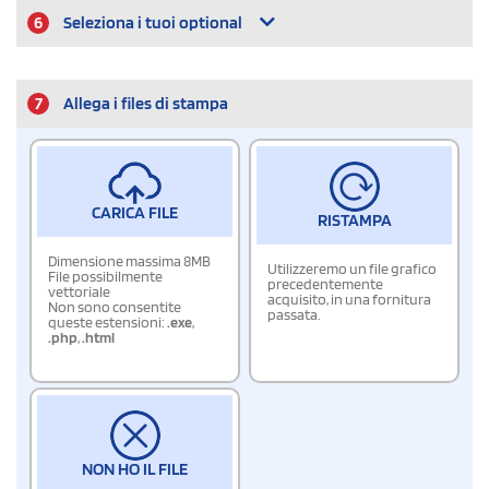
6
Seleziona i tuoi optional
7
Allega i files di stampa
CARICA FILE
RISTAMPA
Dimensione massima 8MB
Utilizzeremo un file grafico
File possibilmente
precedentemente
vettoriale
acquisito, in una fornitura
Non sono consentite
passata.
queste estensioni:
.exe
,
.php
,
.html
NON HO IL FILE