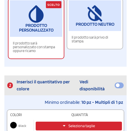
SCELTO
PRODOTTO NEUTRO
PRODOTTO
PERSONALIZZATO
Il prodotto sarà privo di
stampa.
Il prodotto sarà
personalizzato con stampa
oppure ricamo
Inserisci il quantitativo per
Vedi
2
colore
disponibilità
Minimo ordinabile:
10 pz - Multipli di 1 pz
COLORI
QUANTITÀ
Black
Seleziona taglie