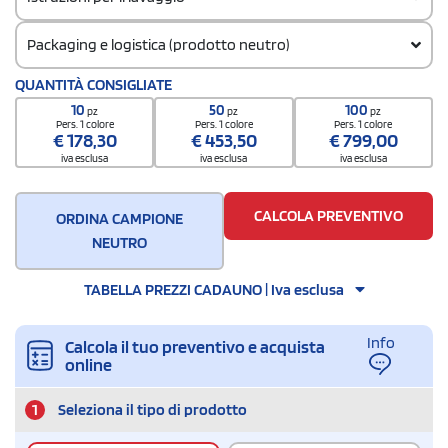
Packaging e logistica (prodotto neutro)
Codice doganale
QUANTITÀ CONSIGLIATE
61161020
10
50
100
pz
pz
pz
Quantità per confezione
Pers. 1 colore
Pers. 1 colore
Pers. 1 colore
€
178,30
€
453,50
€
799,00
10
iva esclusa
iva esclusa
iva esclusa
Quantità per scatola
100
CALCOLA PREVENTIVO
ORDINA CAMPIONE
NEUTRO
TABELLA PREZZI CADAUNO | Iva esclusa
Info
Calcola il tuo preventivo e acquista
online
1
Seleziona il tipo di prodotto