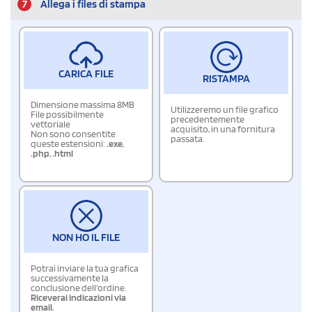
7
Allega i files di stampa
CARICA FILE
RISTAMPA
Dimensione massima 8MB
Utilizzeremo un file grafico
File possibilmente
precedentemente
vettoriale
acquisito, in una fornitura
Non sono consentite
passata.
queste estensioni:
.exe
,
.php
,
.html
NON HO IL FILE
Potrai inviare la tua grafica
successivamente la
conclusione dell'ordine.
Riceverai indicazioni via
email.