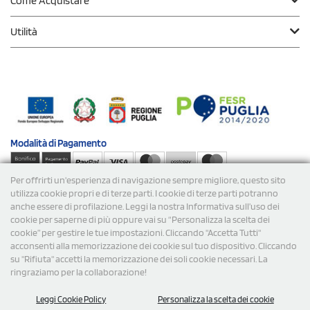
Come Acquistare
Utilità
Modalità di
Pagamento
Per offrirti un'esperienza di navigazione sempre migliore, questo sito
Spedizioni
utilizza cookie propri e di terze parti. I cookie di terze parti potranno
anche essere di profilazione. Leggi la nostra Informativa sull’uso dei
cookie per saperne di più oppure vai su “Personalizza la scelta dei
cookie” per gestire le tue impostazioni. Cliccando "Accetta Tutti"
acconsenti alla memorizzazione dei cookie sul tuo dispositivo. Cliccando
su "Rifiuta" accetti la memorizzazione dei soli cookie necessari. La
ringraziamo per la collaborazione!
© 2026 StampaSi s.r.l. TUTTI I DIRITTI SONO RISERVATI -
Leggi Cookie Policy
Personalizza la scelta dei cookie
P.Iva/C.F. 09734470967 - N° Rea MI-2110632