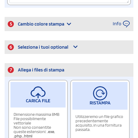
Info
5
Cambio colore stampa
6
Seleziona i tuoi optional
7
Allega i files di stampa
CARICA FILE
RISTAMPA
Dimensione massima 8MB
Utilizzeremo un file grafico
File possibilmente
precedentemente
vettoriale
acquisito, in una fornitura
Non sono consentite
passata.
queste estensioni:
.exe
,
.php
,
.html