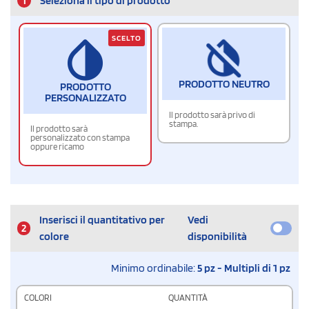
1
Seleziona il tipo di prodotto
SCELTO
PRODOTTO NEUTRO
PRODOTTO
PERSONALIZZATO
Il prodotto sarà privo di
stampa.
Il prodotto sarà
personalizzato con stampa
oppure ricamo
Inserisci il quantitativo per
Vedi
2
colore
disponibilità
Minimo ordinabile:
5 pz - Multipli di 1 pz
COLORI
QUANTITÀ