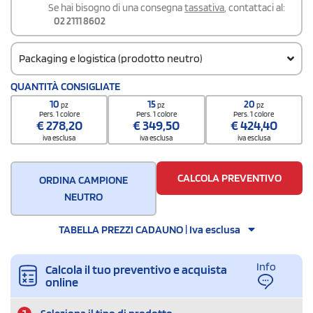
Se hai bisogno di una consegna
tassativa
, contattaci al:
02 2111 8602
Packaging e logistica (prodotto neutro)
Codice doganale
QUANTITÀ CONSIGLIATE
62064000
10
15
20
pz
pz
pz
Pers. 1 colore
Pers. 1 colore
Pers. 1 colore
€
278,20
€
349,50
€
424,40
iva esclusa
iva esclusa
iva esclusa
CALCOLA PREVENTIVO
ORDINA CAMPIONE
NEUTRO
TABELLA PREZZI CADAUNO | Iva esclusa
Info
Calcola il tuo preventivo e acquista
online