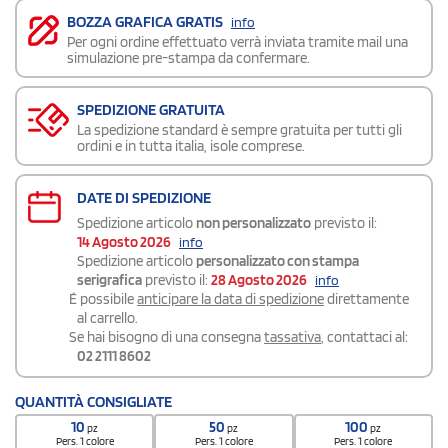
BOZZA GRAFICA GRATIS
info
Per ogni ordine effettuato verrà inviata tramite mail una
simulazione pre-stampa da confermare.
SPEDIZIONE GRATUITA
La spedizione standard è sempre gratuita per tutti gli
ordini e in tutta italia, isole comprese.
DATE DI SPEDIZIONE
Spedizione articolo
non personalizzato
previsto il:
14 Agosto 2026
info
Spedizione articolo
personalizzato con stampa
serigrafica
previsto il:
28 Agosto 2026
info
É possibile
anticipare la data di spedizione
direttamente
al carrello.
Se hai bisogno di una consegna
tassativa
, contattaci al:
02 2111 8602
QUANTITÀ CONSIGLIATE
10
50
100
pz
pz
pz
Pers. 1 colore
Pers. 1 colore
Pers. 1 colore