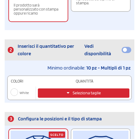
stampa.
Il prodotto sarà
personalizzato con stampa
oppure ricamo
Inserisci il quantitativo per
Vedi
2
colore
disponibilità
Minimo ordinabile:
10 pz - Multipli di 1 pz
COLORI
QUANTITÀ
White
Seleziona taglie
3
Configura le posizioni e il tipo di stampa
SCELTO