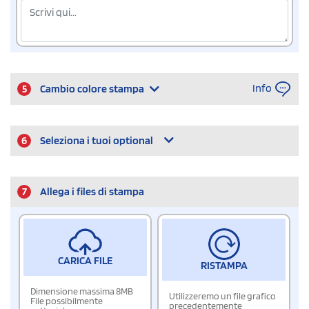
Info
5
Cambio colore stampa
6
Seleziona i tuoi optional
7
Allega i files di stampa
CARICA FILE
RISTAMPA
Dimensione massima 8MB
Utilizzeremo un file grafico
File possibilmente
precedentemente