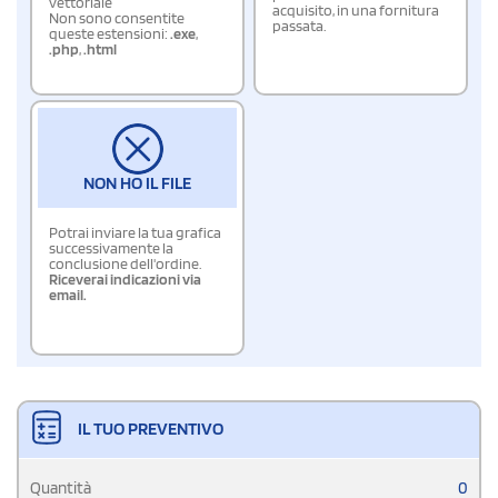
vettoriale
acquisito, in una fornitura
Non sono consentite
passata.
queste estensioni:
.exe
,
.php
,
.html
NON HO IL FILE
Potrai inviare la tua grafica
successivamente la
conclusione dell'ordine.
Riceverai indicazioni via
email.
IL TUO PREVENTIVO
Quantità
0