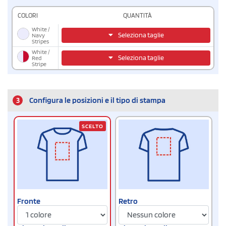
COLORI
QUANTITÀ
White /
Seleziona taglie
Navy
Stripes
White /
Seleziona taglie
Red
Stripe
3
Configura le posizioni e il tipo di stampa
SCELTO
Fronte
Retro