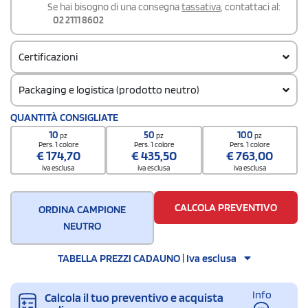
Se hai bisogno di una consegna
tassativa
, contattaci al:
02 2111 8602
Certificazioni
Packaging e logistica (prodotto neutro)
Codice doganale
QUANTITÀ CONSIGLIATE
61091000
10
50
100
pz
pz
pz
Pers. 1 colore
Pers. 1 colore
Pers. 1 colore
€
174,70
€
435,50
€
763,00
iva esclusa
iva esclusa
iva esclusa
CALCOLA PREVENTIVO
ORDINA CAMPIONE
NEUTRO
TABELLA PREZZI CADAUNO | Iva esclusa
Info
Calcola il tuo preventivo e acquista