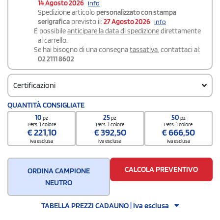
14 Agosto 2026
info
Spedizione articolo
personalizzato con stampa
serigrafica
previsto il:
27 Agosto 2026
info
É possibile
anticipare la data di spedizione
direttamente
al carrello.
Se hai bisogno di una consegna
tassativa
, contattaci al:
02 2111 8602
Certificazioni
QUANTITÀ CONSIGLIATE
10
25
50
pz
pz
pz
Pers. 1 colore
Pers. 1 colore
Pers. 1 colore
€
221,10
€
392,50
€
666,50
iva esclusa
iva esclusa
iva esclusa
CALCOLA PREVENTIVO
ORDINA CAMPIONE
NEUTRO
TABELLA PREZZI CADAUNO | Iva esclusa