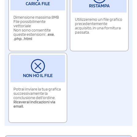
CARICA FILE
RISTAMPA
Dimensione massima 8MB
Utilizzeremo un file grafico
File possibilmente
precedentemente
vettoriale
acquisito, in una fornitura
Non sono consentite
passata.
queste estensioni:
.exe
,
.php
,
.html
NON HO IL FILE
Potrai inviare la tua grafica
successivamente la
conclusione dell'ordine.
Riceverai indicazioni via
email.