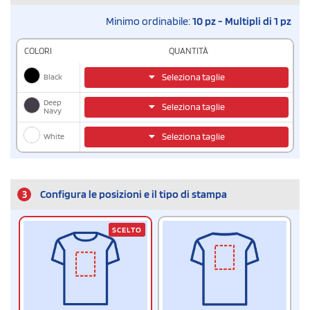
Minimo ordinabile:
10 pz - Multipli di 1 pz
COLORI
QUANTITÀ
Black
Seleziona taglie
Deep
Seleziona taglie
Navy
White
Seleziona taglie
3
Configura le posizioni e il tipo di stampa
SCELTO