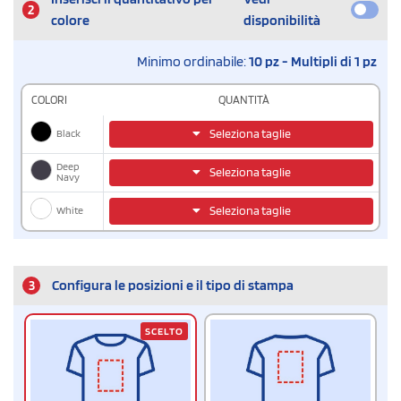
2
colore
disponibilità
Minimo ordinabile:
10 pz - Multipli di 1 pz
COLORI
QUANTITÀ
Black
Seleziona taglie
Deep
Seleziona taglie
Navy
White
Seleziona taglie
3
Configura le posizioni e il tipo di stampa
SCELTO