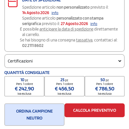
Spedizione articolo
non personalizzato
previsto il:
14 Agosto 2026
info
Spedizione articolo
personalizzato con stampa
serigrafica
previsto il:
27 Agosto 2026
info
É possibile
anticipare la data di spedizione
direttamente
al carrello.
Se hai bisogno di una consegna
tassativa
, contattaci al:
02 2111 8602
Certificazioni
QUANTITÀ CONSIGLIATE
10
25
50
pz
pz
pz
Pers. 1 colore
Pers. 1 colore
Pers. 1 colore
€
242,90
€
456,50
€
786,50
iva esclusa
iva esclusa
iva esclusa
CALCOLA PREVENTIVO
ORDINA CAMPIONE
NEUTRO