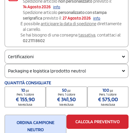
Spedizione articolo
non personalizzato
previsto il:
14 Agosto 2026
info
Spedizione articolo
personalizzato con stampa
serigrafica
previsto il:
27 Agosto 2026
info
É possibile
anticipare la data di spedizione
direttamente
al carrello.
Se hai bisogno di una consegna
tassativa
, contattaci al:
02 2111 8602
Certificazioni
Packaging e logistica (prodotto neutro)
Codice doganale
QUANTITÀ CONSIGLIATE
61091000
10
50
100
pz
pz
pz
Pers. 1 colore
Pers. 1 colore
Pers. 1 colore
€
155,90
€
341,50
€
575,00
iva esclusa
iva esclusa
iva esclusa
CALCOLA PREVENTIVO
ORDINA CAMPIONE
NEUTRO