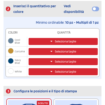
Inserisci il quantitativo per
Vedi
2
colore
disponibilità
Minimo ordinabile:
10 pz - Multipli di 1 pz
COLORI
QUANTITÀ
Cool
Seleziona taglie
Blue
Curcuma
Seleziona taglie
Navy
Seleziona taglie
Blue
White
Seleziona taglie
3
Configura le posizioni e il tipo di stampa
SCELTO