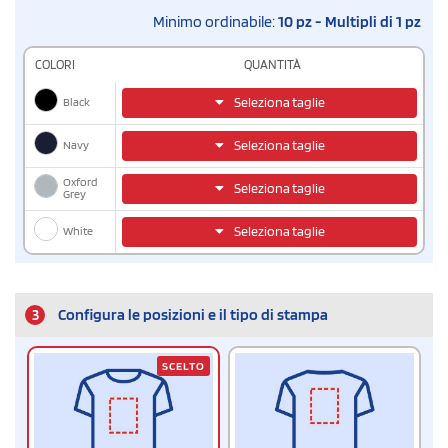
Minimo ordinabile:
10 pz - Multipli di 1 pz
COLORI
QUANTITÀ
Black
Seleziona taglie
Navy
Seleziona taglie
Oxford
Seleziona taglie
Grey
White
Seleziona taglie
3
Configura le posizioni e il tipo di stampa
SCELTO