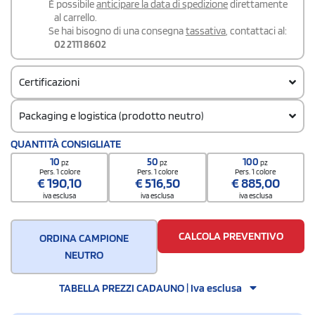
É possibile
anticipare la data di spedizione
direttamente
al carrello.
Se hai bisogno di una consegna
tassativa
, contattaci al:
02 2111 8602
Certificazioni
Packaging e logistica (prodotto neutro)
Codice doganale
QUANTITÀ CONSIGLIATE
61091000
10
50
100
pz
pz
pz
Pers. 1 colore
Pers. 1 colore
Pers. 1 colore
€
190,10
€
516,50
€
885,00
iva esclusa
iva esclusa
iva esclusa
CALCOLA PREVENTIVO
ORDINA CAMPIONE
NEUTRO
TABELLA PREZZI CADAUNO | Iva esclusa