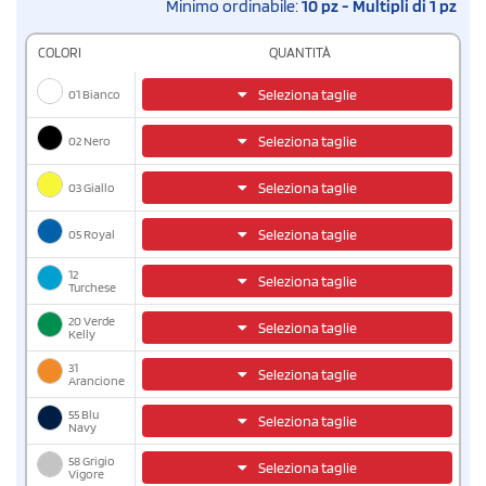
Minimo ordinabile:
10 pz - Multipli di 1 pz
COLORI
QUANTITÀ
01 Bianco
Seleziona taglie
02 Nero
Seleziona taglie
03 Giallo
Seleziona taglie
05 Royal
Seleziona taglie
12
Seleziona taglie
Turchese
20 Verde
Seleziona taglie
Kelly
31
Seleziona taglie
Arancione
55 Blu
Seleziona taglie
Navy
58 Grigio
Seleziona taglie
Vigore