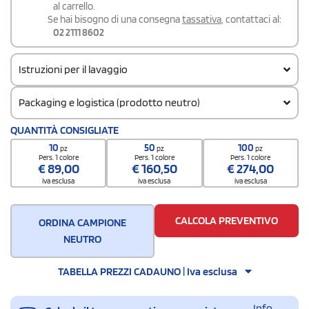
al carrello.
Se hai bisogno di una consegna
tassativa
, contattaci al:
02 2111 8602
Istruzioni per il lavaggio
Packaging e logistica (prodotto neutro)
Codice doganale
QUANTITÀ CONSIGLIATE
61091000
10
50
100
pz
pz
pz
Quantità per confezione
Pers. 1 colore
Pers. 1 colore
Pers. 1 colore
€
89,00
€
160,50
€
274,00
10
iva esclusa
iva esclusa
iva esclusa
Quantità per scatola
100
CALCOLA PREVENTIVO
ORDINA CAMPIONE
NEUTRO
TABELLA PREZZI CADAUNO | Iva esclusa
Info