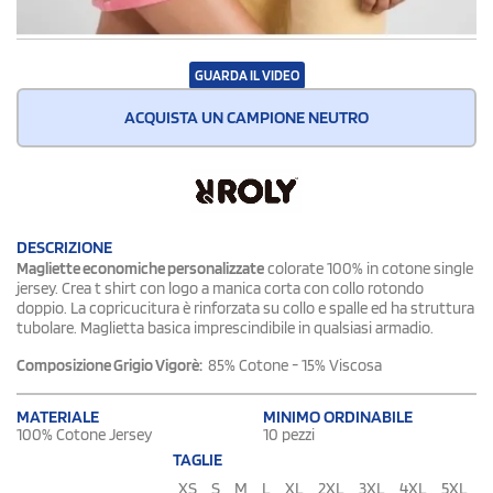
GUARDA IL VIDEO
ACQUISTA UN CAMPIONE NEUTRO
DESCRIZIONE
Magliette economiche personalizzate
colorate 100% in cotone single
jersey. Crea t shirt con logo a manica corta con collo rotondo
doppio. La copricucitura è rinforzata su collo e spalle ed ha struttura
tubolare. Maglietta basica imprescindibile in qualsiasi armadio.
Composizione
Grigio Vigorè:
85% Cotone - 15% Viscosa
MATERIALE
MINIMO ORDINABILE
100% Cotone Jersey
10 pezzi
TAGLIE
XS
S
M
L
XL
2XL
3XL
4XL
5XL