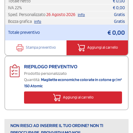
Totale netto
€
0,00
IVA
22
%
€
0,00
Sped. Personalizzato
26 Agosto 2026
Gratis
info
Bozza grafica
Gratis
info
€
0,00
Totale preventivo
Stampa preventivo
Aggiungi al carrello
RIEPILOGO PREVENTIVO
Prodotto personalizzato
Quantità:
Magliette economiche colorate in cotone gr/m²
150 Atomic
Aggiungi al carrello
NON RIESCI AD INSERIRE IL TUO ORDINE? NON TI
PREOCCUPARE, PROVVEDIAMO NOI!