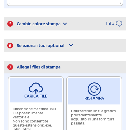
Info
5
Cambio colore stampa
6
Seleziona i tuoi optional
7
Allega i files di stampa
CARICA FILE
RISTAMPA
Dimensione massima 8MB
Utilizzeremo un file grafico
File possibilmente
precedentemente
vettoriale
acquisito, in una fornitura
Non sono consentite
passata.
queste estensioni:
.exe
,
.php
,
.html