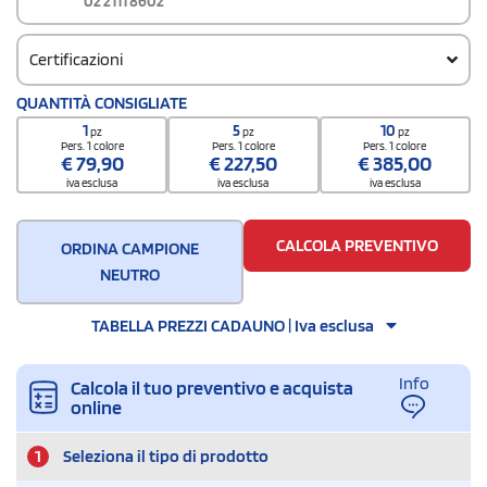
02 2111 8602
Certificazioni
QUANTITÀ CONSIGLIATE
certificazione.pdf >
1
5
10
pz
pz
pz
Pers. 1 colore
Pers. 1 colore
Pers. 1 colore
€
79,90
€
227,50
€
385,00
iva esclusa
iva esclusa
iva esclusa
CALCOLA PREVENTIVO
ORDINA CAMPIONE
NEUTRO
TABELLA PREZZI CADAUNO | Iva esclusa
Info
Calcola il tuo preventivo e acquista
online
1
Seleziona il tipo di prodotto