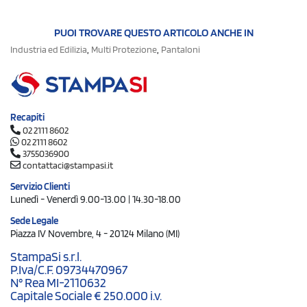
PUOI TROVARE QUESTO ARTICOLO ANCHE IN
,
,
Industria ed Edilizia
Multi Protezione
Pantaloni
Recapiti
02 2111 8602
02 2111 8602
3755036900
contattaci@stampasi.it
Servizio Clienti
Lunedì - Venerdì 9.00-13.00 | 14.30-18.00
Sede Legale
Piazza IV Novembre, 4 - 20124 Milano (MI)
StampaSi s.r.l.
P.Iva/C.F. 09734470967
N° Rea MI-2110632
Capitale Sociale € 250.000 i.v.