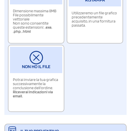
Dimensione massima 8MB
Utilizzeremo un file grafico
File possibilmente
precedentemente
vettoriale
acquisito, in una fornitura
Non sono consentite
passata.
queste estensioni:
.exe
,
.php
,
.html
NON HO IL FILE
Potrai inviare la tua grafica
successivamente la
conclusione dell'ordine.
Riceverai indicazioni via
email.