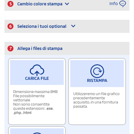
Info
5
Cambio colore stampa
6
Seleziona i tuoi optional
7
Allega i files di stampa
CARICA FILE
RISTAMPA
Dimensione massima 8MB
Utilizzeremo un file grafico
File possibilmente
precedentemente
vettoriale
acquisito, in una fornitura
Non sono consentite
passata.
queste estensioni:
.exe
,
.php
,
.html