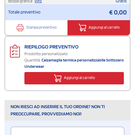
Bozza grafica
Gratis
info
€
0,00
Totale preventivo
Stampa preventivo
Aggiungi al carrello
RIEPILOGO PREVENTIVO
Prodotto personalizzato
Quantità:
Calzamaglia termica personalizzabile Sottozero
Underwear
Aggiungi al carrello
NON RIESCI AD INSERIRE IL TUO ORDINE? NON TI
PREOCCUPARE, PROVVEDIAMO NOI!