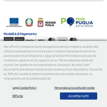
Modalità di
Pagamento
Per offrirti un'esperienza di navigazione sempre migliore, questo sito
Spedizioni
utilizza cookie propri e di terze parti. I cookie di terze parti potranno
anche essere di profilazione. Leggi la nostra Informativa sull’uso dei
cookie per saperne di più oppure vai su “Personalizza la scelta dei
cookie” per gestire le tue impostazioni. Cliccando "Accetta Tutti"
acconsenti alla memorizzazione dei cookie sul tuo dispositivo. Cliccando
su "Rifiuta" accetti la memorizzazione dei soli cookie necessari. La
ringraziamo per la collaborazione!
© 2026 StampaSi s.r.l. TUTTI I DIRITTI SONO RISERVATI -
Leggi Cookie Policy
Personalizza la scelta dei cookie
P.Iva/C.F. 09734470967 - N° Rea MI-2110632
Rifiuta
Accetta tutti
0,00
Cad.
+ IVA