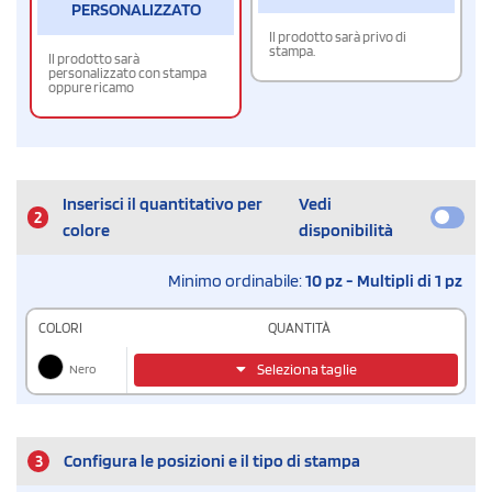
PERSONALIZZATO
Il prodotto sarà privo di
stampa.
Il prodotto sarà
personalizzato con stampa
oppure ricamo
Inserisci il quantitativo per
Vedi
2
colore
disponibilità
Minimo ordinabile:
10 pz - Multipli di 1 pz
COLORI
QUANTITÀ
Nero
Seleziona taglie
3
Configura le posizioni e il tipo di stampa