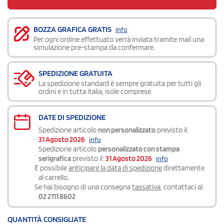
BOZZA GRAFICA GRATIS
info
Per ogni ordine effettuato verrà inviata tramite mail una
simulazione pre-stampa da confermare.
SPEDIZIONE GRATUITA
La spedizione standard è sempre gratuita per tutti gli
ordini e in tutta italia, isole comprese.
DATE DI SPEDIZIONE
Spedizione articolo
non personalizzato
previsto il:
31 Agosto 2026
info
Spedizione articolo
personalizzato con stampa
serigrafica
previsto il:
31 Agosto 2026
info
É possibile
anticipare la data di spedizione
direttamente
al carrello.
Se hai bisogno di una consegna
tassativa
, contattaci al:
02 2111 8602
QUANTITÀ CONSIGLIATE