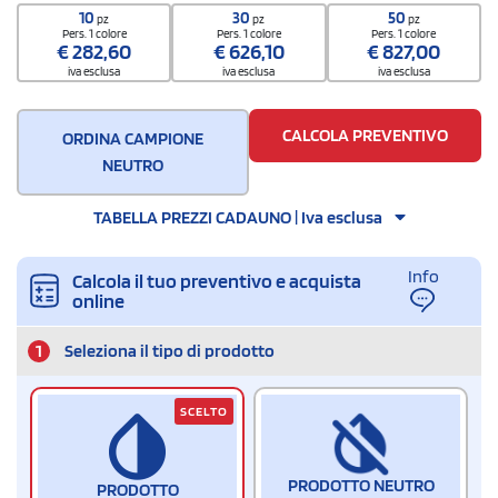
10
30
50
pz
pz
pz
Pers. 1 colore
Pers. 1 colore
Pers. 1 colore
€
282,60
€
626,10
€
827,00
iva esclusa
iva esclusa
iva esclusa
CALCOLA PREVENTIVO
ORDINA CAMPIONE
NEUTRO
TABELLA PREZZI CADAUNO | Iva esclusa
Info
Calcola il tuo preventivo e acquista
online
1
Seleziona il tipo di prodotto
SCELTO
PRODOTTO NEUTRO
PRODOTTO