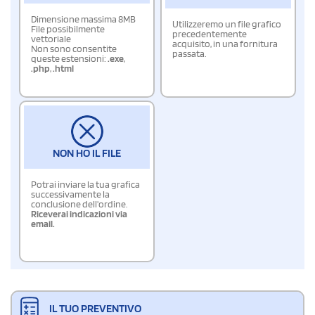
Dimensione massima 8MB
Utilizzeremo un file grafico
File possibilmente
precedentemente
vettoriale
acquisito, in una fornitura
Non sono consentite
passata.
queste estensioni:
.exe
,
.php
,
.html
NON HO IL FILE
Potrai inviare la tua grafica
successivamente la
conclusione dell'ordine.
Riceverai indicazioni via
email.
IL TUO PREVENTIVO