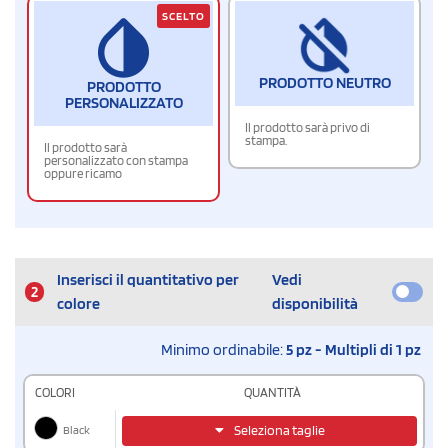
SCELTO
PRODOTTO NEUTRO
PRODOTTO
PERSONALIZZATO
Il prodotto sarà privo di
stampa.
Il prodotto sarà
personalizzato con stampa
oppure ricamo
Inserisci il quantitativo per
Vedi
2
colore
disponibilità
Minimo ordinabile:
5 pz - Multipli di 1 pz
COLORI
QUANTITÀ
Black
Seleziona taglie