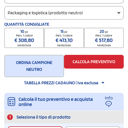
Packaging e logistica (prodotto neutro)
Codice doganale
QUANTITÀ CONSIGLIATE
62046311
10
15
20
pz
pz
pz
Pers. 1 colore
Pers. 1 colore
Pers. 1 colore
€
308,80
€
413,10
€
517,80
iva esclusa
iva esclusa
iva esclusa
CALCOLA PREVENTIVO
ORDINA CAMPIONE
NEUTRO
TABELLA PREZZI CADAUNO | Iva esclusa
Info
Calcola il tuo preventivo e acquista
online
1
Seleziona il tipo di prodotto