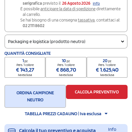
serigrafica
previsto il:
26 Agosto 2026
info
É possibile
anticipare la data di spedizione
direttamente
al carrello.
Se hai bisogno di una consegna
tassativa
, contattaci al:
02 2111 8602
Packaging e logistica (prodotto neutro)
Codice doganale
QUANTITÀ CONSIGLIATE
62034311
1
10
20
pz
pz
pz
Pers. 1 colore
Pers. 1 colore
Pers. 1 colore
€
143,27
€
868,70
€
1.625,40
iva esclusa
iva esclusa
iva esclusa
CALCOLA PREVENTIVO
ORDINA CAMPIONE
NEUTRO
TABELLA PREZZI CADAUNO | Iva esclusa
Info
Calcola il tuo preventivo e acquista