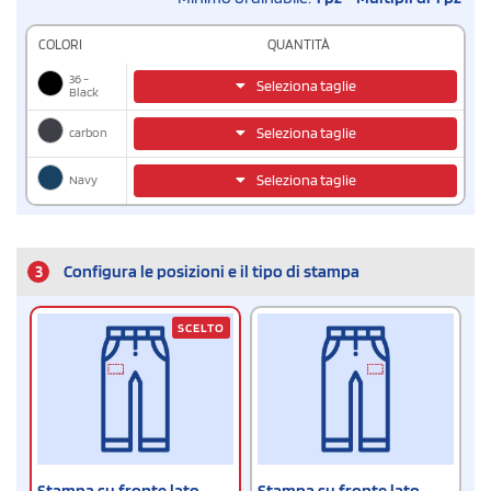
COLORI
QUANTITÀ
36 -
Seleziona taglie
Black
carbon
Seleziona taglie
Navy
Seleziona taglie
3
Configura le posizioni e il tipo di stampa
SCELTO
Stampa su fronte lato
Stampa su fronte lato