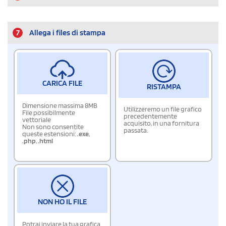
7
Allega i files di stampa
CARICA FILE
RISTAMPA
Dimensione massima 8MB
Utilizzeremo un file grafico
File possibilmente
precedentemente
vettoriale
acquisito, in una fornitura
Non sono consentite
passata.
queste estensioni:
.exe
,
.php
,
.html
NON HO IL FILE
Potrai inviare la tua grafica