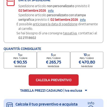
Spedizione articolo
non personalizzato
previsto il:
02 Settembre 2026
info
Spedizione articolo
personalizzato con stampa
serigrafica
previsto il:
02 Settembre 2026
info
É possibile
anticipare la data di spedizione
direttamente
al carrello.
Se hai bisogno di una consegna
tassativa
, contattaci al:
02 2111 8602
QUANTITÀ CONSIGLIATE
1
5
10
pz
pz
pz
Pers. 1 colore
Pers. 1 colore
Pers. 1 colore
€
90,55
€
265,75
€
470,80
iva esclusa
iva esclusa
iva esclusa
CALCOLA PREVENTIVO
TABELLA PREZZI CADAUNO | Iva esclusa
Info
Calcola il tuo preventivo e acquista