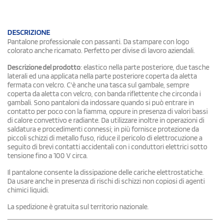
DESCRIZIONE
Pantalone professionale con passanti. Da stampare con logo
colorato anche ricamato. Perfetto per divise di lavoro aziendali.
Descrizione del prodotto
: elastico nella parte posteriore, due tasche
laterali ed una applicata nella parte posteriore coperta da aletta
fermata con velcro. C'è anche una tasca sul gambale, sempre
coperta da aletta con velcro, con banda riflettente che circonda i
gambali. Sono pantaloni da indossare quando si può entrare in
contatto per poco con la fiamma, oppure in presenza di valori bassi
di calore convettivo e radiante. Da utilizzare inoltre in operazioni di
saldatura e procedimenti connessi; in più fornisce protezione da
piccoli schizzi di metallo fuso, riduce il pericolo di elettrocuzione a
seguito di brevi contatti accidentali con i conduttori elettrici sotto
tensione fino a 100 V circa.
Il pantalone consente la dissipazione delle cariche elettrostatiche.
Da usare anche in presenza di rischi di schizzi non copiosi di agenti
chimici liquidi.
La spedizione è gratuita sul territorio nazionale.