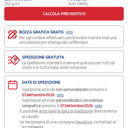
250 g/m²
Just Safety
CALCOLA PREVENTIVO
BOZZA GRAFICA GRATIS
info
Per ogni ordine effettuato verrà inviata tramite mail una
simulazione pre-stampa da confermare.
SPEDIZIONE GRATUITA
La spedizione standard è sempre gratuita per tutti gli
ordini e in tutta italia, isole comprese.
DATE DI SPEDIZIONE
Spedizione articolo
non personalizzato
previsto il:
01 Settembre 2026
info
Spedizione articolo
personalizzato con stampa
serigrafica
previsto il:
01 Settembre 2026
info
É possibile
anticipare la data di spedizione
direttamente
al carrello.
Se hai bisogno di una consegna
tassativa
, contattaci al:
02 2111 8602