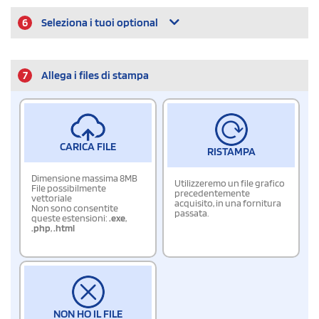
6
Seleziona i tuoi optional
7
Allega i files di stampa
CARICA FILE
RISTAMPA
Dimensione massima 8MB
Utilizzeremo un file grafico
File possibilmente
precedentemente
vettoriale
acquisito, in una fornitura
Non sono consentite
passata.
queste estensioni:
.exe
,
.php
,
.html
NON HO IL FILE