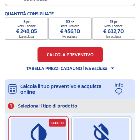
QUANTITÀ CONSIGLIATE
5
10
15
pz
pz
pz
Pers. 1 colore
Pers. 1 colore
Pers. 1 colore
€
248,05
€
456,10
€
632,70
iva esclusa
iva esclusa
iva esclusa
CALCOLA PREVENTIVO
TABELLA PREZZI CADAUNO | Iva esclusa
Info
Calcola il tuo preventivo e acquista
online
1
Seleziona il tipo di prodotto
SCELTO