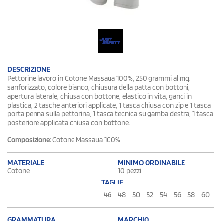
DESCRIZIONE
Pettorine lavoro in Cotone Massaua 100%, 250 grammi al mq.
sanforizzato, colore bianco, chiusura della patta con bottoni,
apertura laterale, chiusa con bottone, elastico in vita, ganci in
plastica, 2 tasche anteriori applicate, 1 tasca chiusa con zip e 1 tasca
porta penna sulla pettorina, 1 tasca tecnica su gamba destra, 1 tasca
posteriore applicata chiusa con bottone.
Composizione:
Cotone Massaua 100%
MATERIALE
MINIMO ORDINABILE
Cotone
10 pezzi
TAGLIE
46
48
50
52
54
56
58
60
GRAMMATURA
MARCHIO