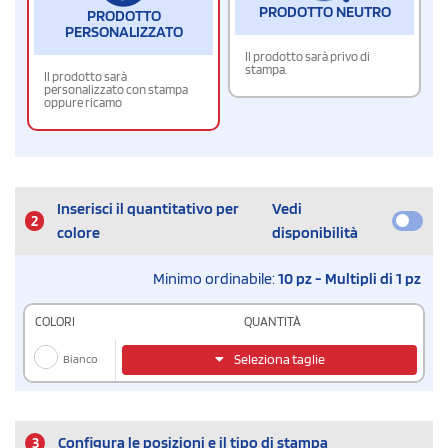
PRODOTTO NEUTRO
PRODOTTO
PERSONALIZZATO
Il prodotto sarà privo di
stampa.
Il prodotto sarà
personalizzato con stampa
oppure ricamo
Inserisci il quantitativo per
Vedi
2
colore
disponibilità
Minimo ordinabile:
10 pz - Multipli di 1 pz
COLORI
QUANTITÀ
Bianco
Seleziona taglie
3
Configura le posizioni e il tipo di stampa