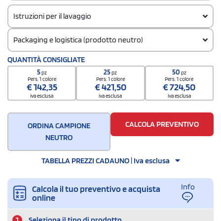
Istruzioni per il lavaggio
Packaging e logistica (prodotto neutro)
Codice doganale
QUANTITÀ CONSIGLIATE
61033900
5
25
50
pz
pz
pz
Quantità per confezione
Pers. 1 colore
Pers. 1 colore
Pers. 1 colore
€
142,35
€
421,50
€
724,50
5
iva esclusa
iva esclusa
iva esclusa
Quantità per scatola
20
CALCOLA PREVENTIVO
ORDINA CAMPIONE
NEUTRO
TABELLA PREZZI CADAUNO | Iva esclusa
Info
Calcola il tuo preventivo e acquista
online
1
Seleziona il tipo di prodotto