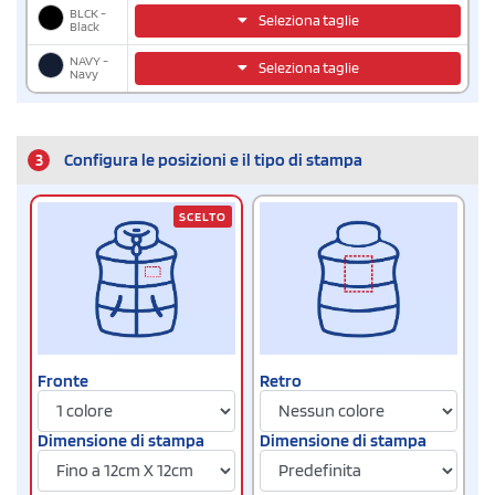
BLCK -
Seleziona taglie
Black
NAVY -
Seleziona taglie
Navy
3
Configura le posizioni e il tipo di stampa
SCELTO
Fronte
Retro
Dimensione di stampa
Dimensione di stampa