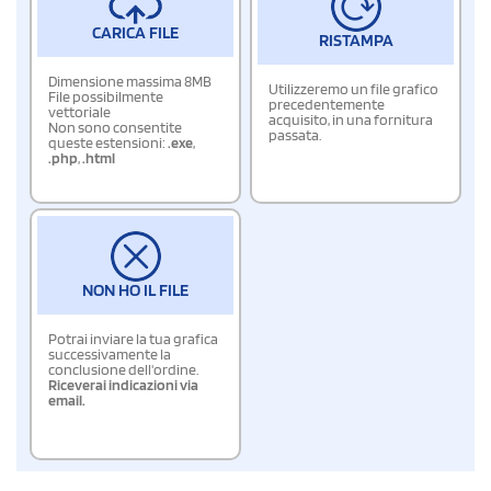
CARICA FILE
RISTAMPA
Dimensione massima 8MB
Utilizzeremo un file grafico
File possibilmente
precedentemente
vettoriale
acquisito, in una fornitura
Non sono consentite
passata.
queste estensioni:
.exe
,
.php
,
.html
NON HO IL FILE
Potrai inviare la tua grafica
successivamente la
conclusione dell'ordine.
Riceverai indicazioni via
email.