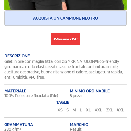
ACQUISTA UN CAMPIONE NEUTRO
DESCRIZIONE
Gilet in pile con maglia fitta, con zip YKK NATULON®Eco-friendly,
giromanica e orlo elasticizzati, tasche frontali con finitura in pile,
cuciture decorative, buona ritenzione di calore, asciugatura rapida,
anti-umidità, PFC-free.
MATERIALE
MINIMO ORDINABILE
100% Poliestere Riciclato (Pile)
5 pezzi
TAGLIE
XS
S
M
L
XL
XXL
3XL
4XL
GRAMMATURA
MARCHIO
280 g/m²
Result