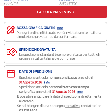
280 g/m²
Just Safety
CALCOLA PREVENTIVO
BOZZA GRAFICA GRATIS
info
Per ogni ordine effettuato verrà inviata tramite mail una
simulazione pre-stampa da confermare.
SPEDIZIONE GRATUITA
La spedizione standard è sempre gratuita per tutti gli
ordini e in tutta italia, isole comprese.
DATE DI SPEDIZIONE
Spedizione articolo
non personalizzato
previsto il:
31 Agosto 2026
info
Spedizione articolo
personalizzato con stampa
serigrafica
previsto il:
31 Agosto 2026
info
É possibile
anticipare la data di spedizione
direttamente
al carrello.
Se hai bisogno di una consegna
tassativa
, contattaci al:
02 2111 8602