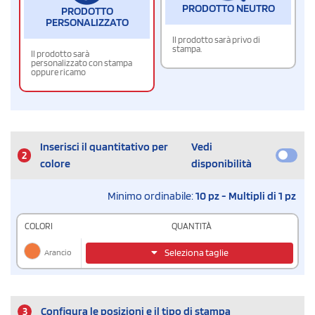
PRODOTTO NEUTRO
PRODOTTO
PERSONALIZZATO
Il prodotto sarà privo di
stampa.
Il prodotto sarà
personalizzato con stampa
oppure ricamo
Inserisci il quantitativo per
Vedi
2
colore
disponibilità
Minimo ordinabile:
10 pz - Multipli di 1 pz
COLORI
QUANTITÀ
Arancio
Seleziona taglie
3
Configura le posizioni e il tipo di stampa