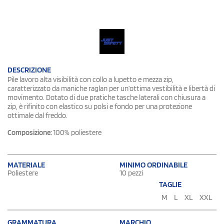
DESCRIZIONE
Pile lavoro alta visibilità con collo a lupetto e mezza zip,
caratterizzato da maniche raglan per un’ottima vestibilità e libertà di
movimento. Dotato di due pratiche tasche laterali con chiusura a
zip, è rifinito con elastico su polsi e fondo per una protezione
ottimale dal freddo.
Composizione:
100% poliestere
MATERIALE
MINIMO ORDINABILE
Poliestere
10 pezzi
TAGLIE
M
L
XL
XXL
GRAMMATURA
MARCHIO