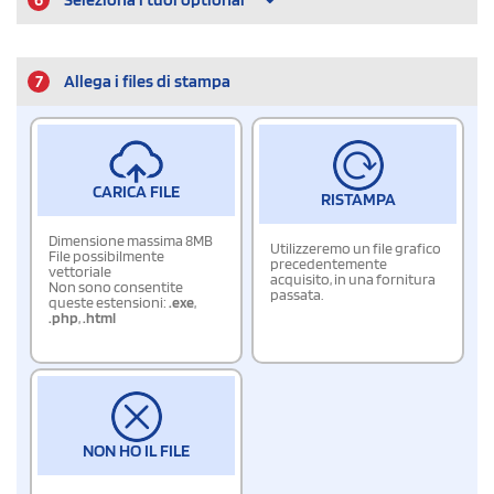
7
Allega i files di stampa
CARICA FILE
RISTAMPA
Dimensione massima 8MB
Utilizzeremo un file grafico
File possibilmente
precedentemente
vettoriale
acquisito, in una fornitura
Non sono consentite
passata.
queste estensioni:
.exe
,
.php
,
.html
NON HO IL FILE