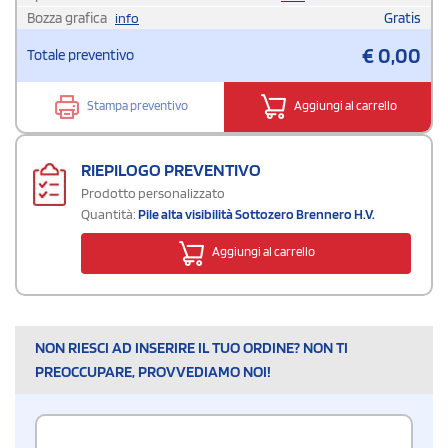
Bozza grafica
Gratis
info
€
0,00
Totale preventivo
Stampa preventivo
Aggiungi al carrello
RIEPILOGO PREVENTIVO
Prodotto personalizzato
Quantità:
Pile alta visibilità Sottozero Brennero H.V.
Aggiungi al carrello
NON RIESCI AD INSERIRE IL TUO ORDINE? NON TI
PREOCCUPARE, PROVVEDIAMO NOI!