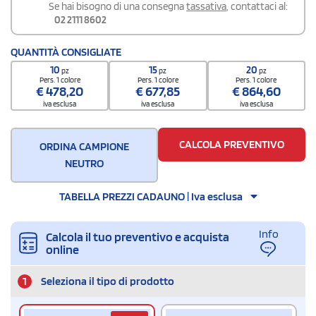
Se hai bisogno di una consegna
tassativa
, contattaci al:
02 2111 8602
QUANTITÀ CONSIGLIATE
10
15
20
pz
pz
pz
Pers. 1 colore
Pers. 1 colore
Pers. 1 colore
€
478,20
€
677,85
€
864,60
iva esclusa
iva esclusa
iva esclusa
CALCOLA PREVENTIVO
ORDINA CAMPIONE
NEUTRO
TABELLA PREZZI CADAUNO | Iva esclusa
Info
Calcola il tuo preventivo e acquista
online
1
Seleziona il tipo di prodotto