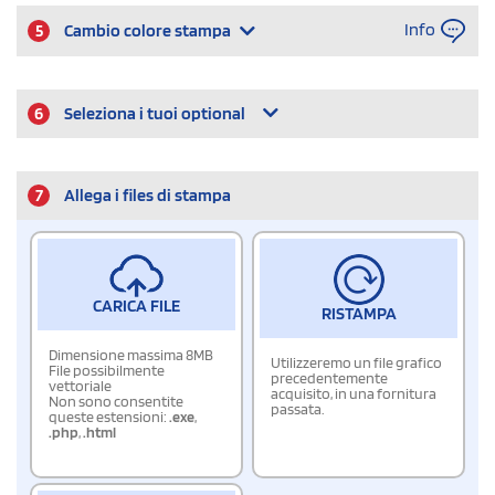
Info
5
Cambio colore stampa
6
Seleziona i tuoi optional
7
Allega i files di stampa
CARICA FILE
RISTAMPA
Dimensione massima 8MB
Utilizzeremo un file grafico
File possibilmente
precedentemente
vettoriale
acquisito, in una fornitura
Non sono consentite
passata.
queste estensioni:
.exe
,
.php
,
.html