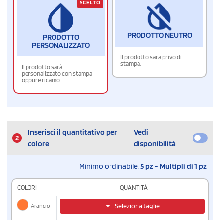
SCELTO
PRODOTTO NEUTRO
PRODOTTO
PERSONALIZZATO
Il prodotto sarà privo di
stampa.
Il prodotto sarà
personalizzato con stampa
oppure ricamo
Inserisci il quantitativo per
Vedi
2
colore
disponibilità
Minimo ordinabile:
5 pz - Multipli di 1 pz
COLORI
QUANTITÀ
Arancio
Seleziona taglie