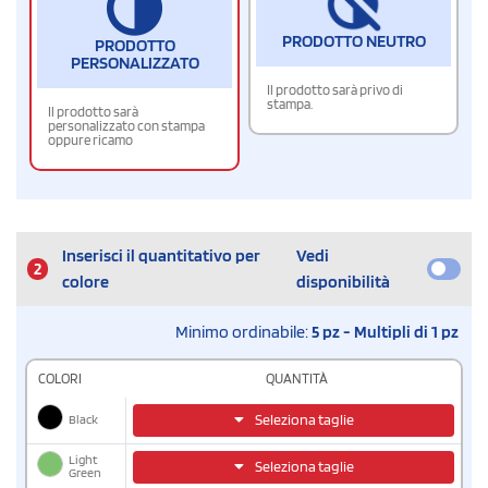
PRODOTTO NEUTRO
PRODOTTO
PERSONALIZZATO
Il prodotto sarà privo di
stampa.
Il prodotto sarà
personalizzato con stampa
oppure ricamo
Inserisci il quantitativo per
Vedi
2
colore
disponibilità
Minimo ordinabile:
5 pz - Multipli di 1 pz
COLORI
QUANTITÀ
Black
Seleziona taglie
Light
Seleziona taglie
Green