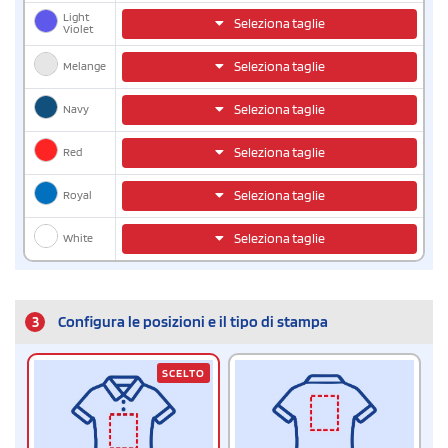
Light
Seleziona taglie
Violet
Melange
Seleziona taglie
Navy
Seleziona taglie
Red
Seleziona taglie
Royal
Seleziona taglie
White
Seleziona taglie
3
Configura le posizioni e il tipo di stampa
SCELTO