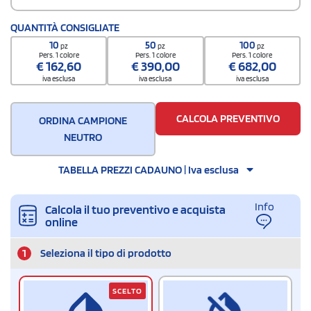
QUANTITÀ CONSIGLIATE
10
50
100
pz
pz
pz
Pers. 1 colore
Pers. 1 colore
Pers. 1 colore
€
162,60
€
390,00
€
682,00
iva esclusa
iva esclusa
iva esclusa
CALCOLA PREVENTIVO
ORDINA CAMPIONE
NEUTRO
TABELLA PREZZI CADAUNO | Iva esclusa
Info
Calcola il tuo preventivo e acquista
online
1
Seleziona il tipo di prodotto
SCELTO