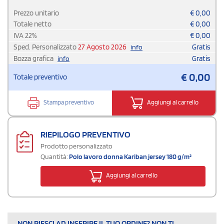
Prezzo unitario
€
0,00
Totale netto
€
0,00
IVA
22
%
€
0,00
Sped. Personalizzato
27 Agosto 2026
Gratis
info
Bozza grafica
Gratis
info
€
0,00
Totale preventivo
Stampa preventivo
Aggiungi al carrello
RIEPILOGO PREVENTIVO
Prodotto personalizzato
Quantità:
Polo lavoro donna Kariban jersey 180 g/m²
Aggiungi al carrello
NON RIESCI AD INSERIRE IL TUO ORDINE? NON TI