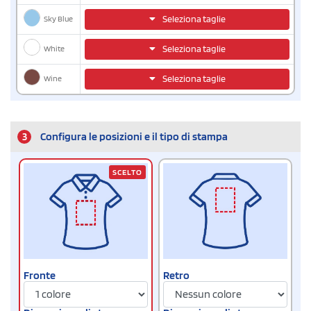
Sky Blue
Seleziona taglie
White
Seleziona taglie
Wine
Seleziona taglie
3
Configura le posizioni e il tipo di stampa
SCELTO
Fronte
Retro