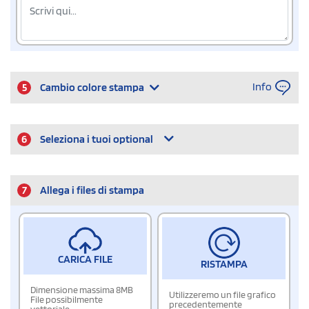
Info
5
Cambio colore stampa
6
Seleziona i tuoi optional
7
Allega i files di stampa
CARICA FILE
RISTAMPA
Dimensione massima 8MB
Utilizzeremo un file grafico
File possibilmente
precedentemente
vettoriale