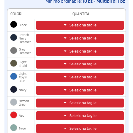
Minimo ordinabile:
10 pz - Multipli di 1 pz
COLORI
QUANTITÀ
Black
Seleziona taglie
French
Seleziona taglie
Navy
Heather
Grey
Seleziona taglie
Heather
Light
Seleziona taglie
khaki
Light
Seleziona taglie
Royal
Blue
Navy
Seleziona taglie
Oxford
Seleziona taglie
Grey
Red
Seleziona taglie
Sage
Seleziona taglie