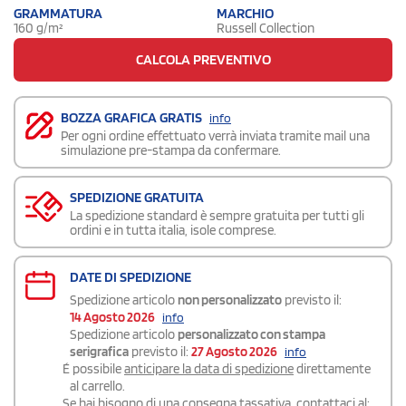
GRAMMATURA
MARCHIO
160 g/m²
Russell Collection
CALCOLA PREVENTIVO
BOZZA GRAFICA GRATIS
info
Per ogni ordine effettuato verrà inviata tramite mail una
simulazione pre-stampa da confermare.
SPEDIZIONE GRATUITA
La spedizione standard è sempre gratuita per tutti gli
ordini e in tutta italia, isole comprese.
DATE DI SPEDIZIONE
Spedizione articolo
non personalizzato
previsto il:
14 Agosto 2026
info
Spedizione articolo
personalizzato con stampa
serigrafica
previsto il:
27 Agosto 2026
info
É possibile
anticipare la data di spedizione
direttamente
al carrello.
Se hai bisogno di una consegna
tassativa
, contattaci al: