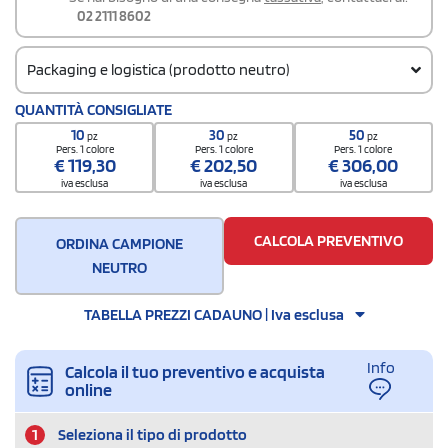
02 2111 8602
Packaging e logistica (prodotto neutro)
Codice doganale
QUANTITÀ CONSIGLIATE
61061000
10
30
50
pz
pz
pz
Pers. 1 colore
Pers. 1 colore
Pers. 1 colore
€
119,30
€
202,50
€
306,00
iva esclusa
iva esclusa
iva esclusa
CALCOLA PREVENTIVO
ORDINA CAMPIONE
NEUTRO
TABELLA PREZZI CADAUNO | Iva esclusa
Info
Calcola il tuo preventivo e acquista
online
1
Seleziona il tipo di prodotto