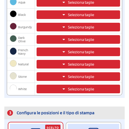
Aqua
Seleziona taglie
Black
Seleziona taglie
Burgundy
Seleziona taglie
Dark
Seleziona taglie
Olive
French
Seleziona taglie
Navy
Natural
Seleziona taglie
Stone
Seleziona taglie
White
Seleziona taglie
3
Configura le posizioni e il tipo di stampa
SCELTO