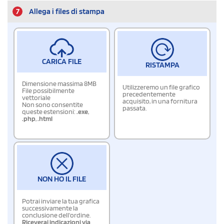
7
Allega i files di stampa
CARICA FILE
RISTAMPA
Dimensione massima 8MB
Utilizzeremo un file grafico
File possibilmente
precedentemente
vettoriale
acquisito, in una fornitura
Non sono consentite
passata.
queste estensioni:
.exe
,
.php
,
.html
NON HO IL FILE
Potrai inviare la tua grafica
successivamente la
conclusione dell'ordine.
Riceverai indicazioni via