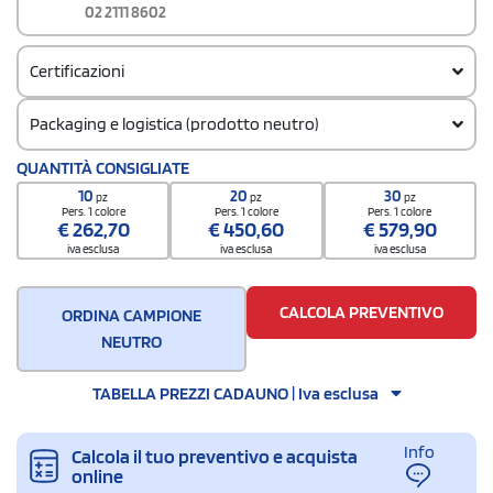
02 2111 8602
Certificazioni
Packaging e logistica (prodotto neutro)
Codice doganale
QUANTITÀ CONSIGLIATE
61051000
10
20
30
pz
pz
pz
Pers. 1 colore
Pers. 1 colore
Pers. 1 colore
€
262,70
€
450,60
€
579,90
iva esclusa
iva esclusa
iva esclusa
CALCOLA PREVENTIVO
ORDINA CAMPIONE
NEUTRO
TABELLA PREZZI CADAUNO | Iva esclusa
Info
Calcola il tuo preventivo e acquista
online