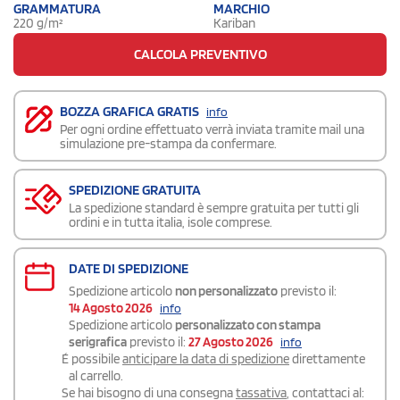
GRAMMATURA
MARCHIO
220 g/m²
Kariban
CALCOLA PREVENTIVO
BOZZA GRAFICA GRATIS
info
Per ogni ordine effettuato verrà inviata tramite mail una
simulazione pre-stampa da confermare.
SPEDIZIONE GRATUITA
La spedizione standard è sempre gratuita per tutti gli
ordini e in tutta italia, isole comprese.
DATE DI SPEDIZIONE
Spedizione articolo
non personalizzato
previsto il:
14 Agosto 2026
info
Spedizione articolo
personalizzato con stampa
serigrafica
previsto il:
27 Agosto 2026
info
É possibile
anticipare la data di spedizione
direttamente
al carrello.
Se hai bisogno di una consegna
tassativa
, contattaci al: