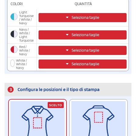
COLORI
QUANTITÀ
Light
Turquoise
Seleziona taglie
/ White /
Navy
Navy /
White /
Seleziona taglie
Light
Turquoise
Red /
Seleziona taglie
White /
Navy
White /
Seleziona taglie
White /
Navy
3
Configura le posizioni e il tipo di stampa
SCELTO