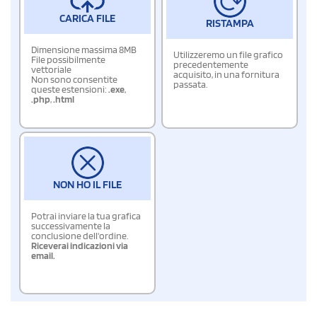
CARICA FILE
RISTAMPA
Dimensione massima 8MB
Utilizzeremo un file grafico
File possibilmente
precedentemente
vettoriale
acquisito, in una fornitura
Non sono consentite
passata.
queste estensioni:
.exe
,
.php
,
.html
NON HO IL FILE
Potrai inviare la tua grafica
successivamente la
conclusione dell'ordine.
Riceverai indicazioni via
email.