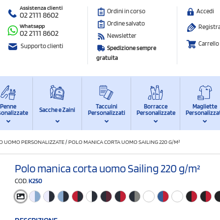
Assistenza clienti
Ordini in corso
Accedi
02 2111 8602
Ordine salvato
Whatsapp
Registra
02 2111 8602
Newsletter
Carrello
Supporto clienti
Spedizione sempre
gratuita
Penne
Taccuini
Borracce
Magliette
Sacche e Zaini
sonalizzate
Personalizzati
Personalizzate
Personalizza
O UOMO PERSONALIZZATE
/
POLO MANICA CORTA UOMO SAILING 220 G/M²
Polo manica corta uomo Sailing 220 g/m²
COD.
K250