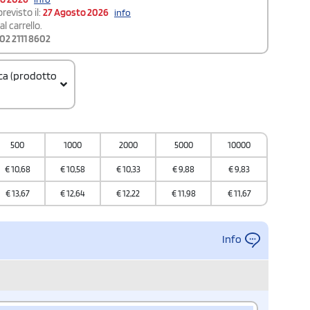
revisto il:
27 Agosto 2026
info
l carrello.
02 2111 8602
ica (prodotto
500
1000
2000
5000
10000
€
10,68
€
10,58
€
10,33
€
9,88
€
9,83
€
13,67
€
12,64
€
12,22
€
11,98
€
11,67
Info