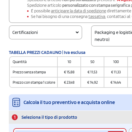
Spedizione articolo
personalizzato con stampa serigrafica
p
É possibile
anticipare la data di spedizione
direttamente a
Se hai bisogno di una consegna
tassativa
, contattaci al:
Certificazioni
Packaging e logist
neutro)
Codice doganale
TABELLA PREZZI CADAUNO | Iva esclusa
61051000
Quantità
10
50
100
Prezzo senza stampa
€
15,88
€
11,53
€
11,33
Prezzo con stampa 1 colore
€
23,48
€
14,92
€
14,44
Calcola il tuo preventivo e acquista online
1
Seleziona il tipo di prodotto