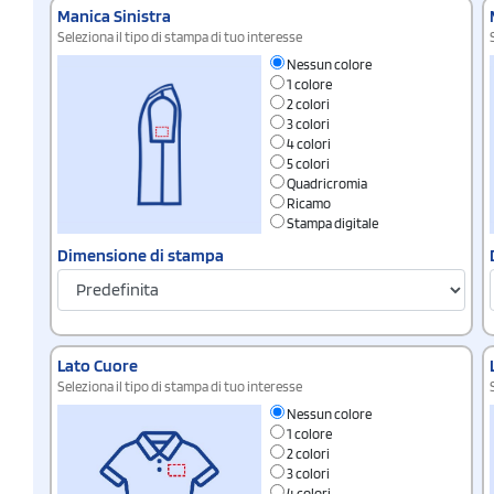
Manica Sinistra
Seleziona il tipo di stampa di tuo interesse
Nessun colore
1 colore
2 colori
3 colori
4 colori
5 colori
Quadricromia
Ricamo
Stampa digitale
Dimensione di stampa
Lato Cuore
Seleziona il tipo di stampa di tuo interesse
Nessun colore
1 colore
2 colori
3 colori
4 colori