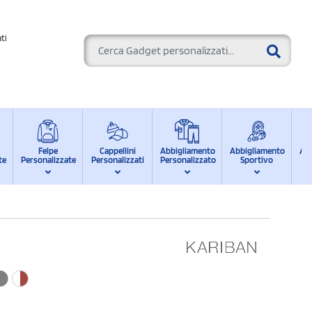
ti
Felpe
Cappellini
Abbigliamento
Abbigliamento
Ab
te
Personalizzate
Personalizzati
Personalizzato
Sportivo
d