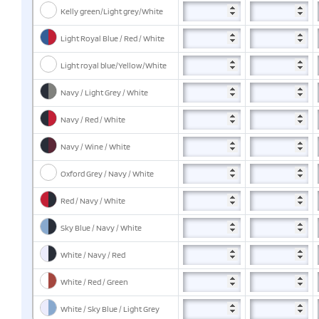
Kelly green/Light grey/White
Light Royal Blue / Red / White
Light royal blue/Yellow/White
Navy / Light Grey / White
Navy / Red / White
Navy / Wine / White
Oxford Grey / Navy / White
Red / Navy / White
Sky Blue / Navy / White
White / Navy / Red
White / Red / Green
White / Sky Blue / Light Grey