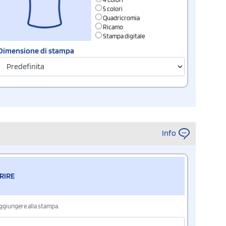
5 colori
Quadricromia
Ricamo
Stampa digitale
Dimensione di stampa
Info
RIRE
aggiungere alla stampa.