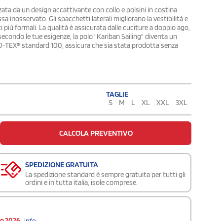
ata da un design accattivante con collo e polsini in costina
sa inosservato. Gli spacchetti laterali migliorano la vestibilità e
ti più formali. La qualità è assicurata dalle cuciture a doppio ago,
secondo le tue esigenze, la polo "Kariban Sailing" diventa un
EKO-TEX® standard 100, assicura che sia stata prodotta senza
TAGLIE
S
M
L
XL
XXL
3XL
CALCOLA PREVENTIVO
SPEDIZIONE GRATUITA
La spedizione standard è sempre gratuita per tutti gli
ordini e in tutta italia, isole comprese.
to 2026
info