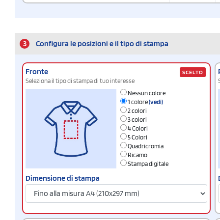
3
Configura le posizioni e il tipo di stampa
Fronte
SCELTO
Seleziona il tipo di stampa di tuo interesse
Nessun colore
1 colore
(vedi)
2 colori
3 colori
4 Colori
5 Colori
Quadricromia
Ricamo
Stampa digitale
Dimensione di stampa