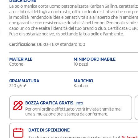
DESCRIZIONE
La polo manica corta uomo personalizzata Kariban Sailing, caratterizz
arricchiti da dettagli a contrasto, offre un look distintivo che non pas
la mobilità, rendendola ideale per attività sia all'aperto che in ambien
che garantiscono resistenza e durabilità nel tempo. Personalizzabile 
capo unico che esalta l'identità del tuo brand o club. Certificata O
l'uso di sostanze nocive, rispettando la tua pelle e l'ambiente.
Certificazione
: OEKO-TEX® standard 100
MATERIALE
MINIMO ORDINABILE
Cotone
10 pezzi
GRAMMATURA
MARCHIO
220 g/m²
Kariban
BOZZA GRAFICA GRATIS
info
Per ogni ordine effettuato verrà inviata tramite mail
una simulazione pre-stampa da confermare.
DATE DI SPEDIZIONE
Spedizione articolo
non personalizzato
previsto il:
14 Agos