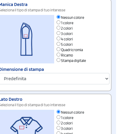
Manica Destra
Seleziona il tipo di stampa di tuo interesse
Nessun colore
1 colore
2 colori
3 colori
4 colori
5 colori
Quadricromia
Ricamo
Stampa digitale
Dimensione di stampa
Lato Destro
Seleziona il tipo di stampa di tuo interesse
Nessun colore
1 colore
2 colori
3 colori
4 colori