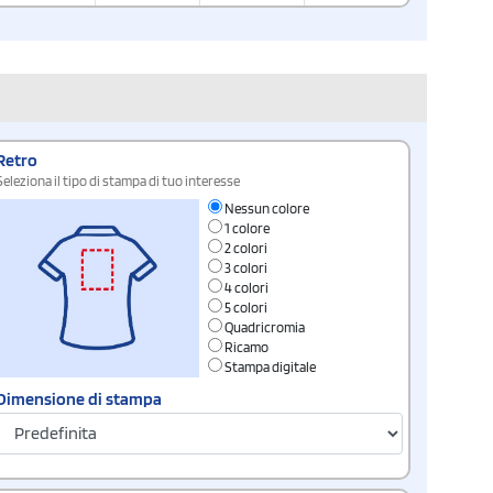
Retro
Seleziona il tipo di stampa di tuo interesse
Nessun colore
1 colore
2 colori
3 colori
4 colori
5 colori
Quadricromia
Ricamo
Stampa digitale
Dimensione di stampa