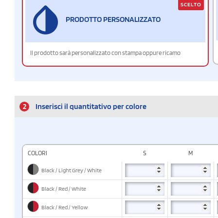
SCELTO
PRODOTTO PERSONALIZZATO
Il prodotto sarà personalizzato con stampa oppure ricamo
2
Inserisci il quantitativo per colore
COLORI
S
M
Black / Light Grey / White
Black / Red / White
Black / Red / Yellow