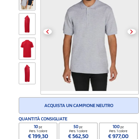
ACQUISTA UN CAMPIONE NEUTRO
QUANTITÀ CONSIGLIATE
10
50
100
pz
pz
pz
Pers. 1 colore
Pers. 1 colore
Pers. 1 colore
€
199,30
€
562,50
€
977,00