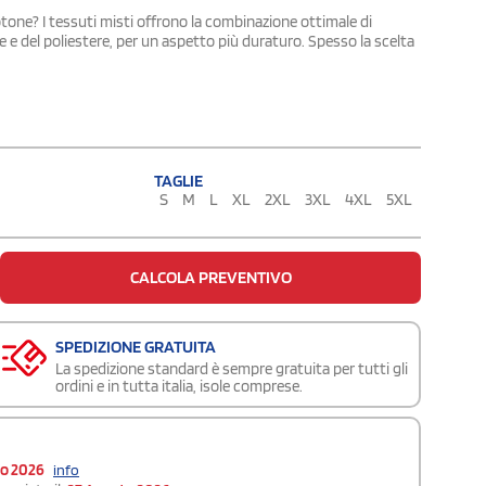
tone? I tessuti misti offrono la combinazione ottimale di
 e del poliestere, per un aspetto più duraturo. Spesso la scelta
TAGLIE
S
M
L
XL
2XL
3XL
4XL
5XL
CALCOLA PREVENTIVO
SPEDIZIONE GRATUITA
La spedizione standard è sempre gratuita per tutti gli
ordini e in tutta italia, isole comprese.
to 2026
info