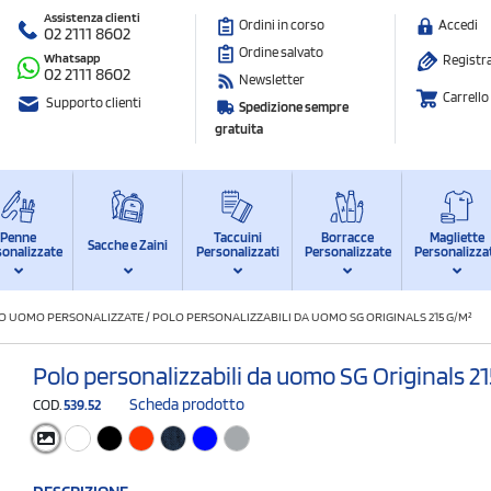
Assistenza clienti
Ordini in corso
Accedi
02 2111 8602
Ordine salvato
Whatsapp
Registra
02 2111 8602
Newsletter
Carrello
Supporto clienti
Spedizione sempre
gratuita
Penne
Taccuini
Borracce
Magliette
Sacche e Zaini
sonalizzate
Personalizzati
Personalizzate
Personalizza
O UOMO PERSONALIZZATE
/
POLO PERSONALIZZABILI DA UOMO SG ORIGINALS 215 G/M²
Polo personalizzabili da uomo SG Originals 2
Scheda prodotto
COD.
539.52