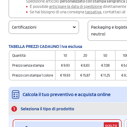
Spedizione articolo
personalizzato con stampa serigrafica
p
É possibile
anticipare la data di spedizione
direttamente a
Se hai bisogno di una consegna
tassativa
, contattaci al:
Certificazioni
Packaging e logist
neutro)
Codice doganale
TABELLA PREZZI CADAUNO | Iva esclusa
61052010
Quantità
10
20
50
10
Prezzo senza stampa
€
9,93
€
8,83
€
7,08
€
6,
Prezzo con stampa 1 colore
€
19,93
€
15,87
€
11,25
€
9,
Calcola il tuo preventivo e acquista online
1
Seleziona il tipo di prodotto
SCELTO