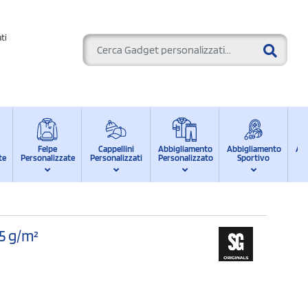
ti
Felpe
Cappellini
Abbigliamento
Abbigliamento
Ab
te
Personalizzate
Personalizzati
Personalizzato
Sportivo
d
15 g/m²