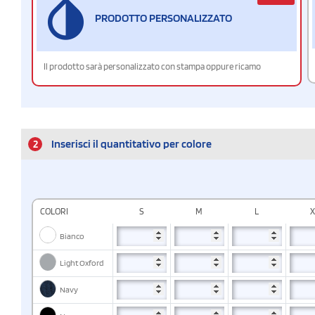
PRODOTTO PERSONALIZZATO
Il prodotto sarà personalizzato con stampa oppure ricamo
2
Inserisci il quantitativo per colore
COLORI
S
M
L
X
Bianco
Light Oxford
Navy