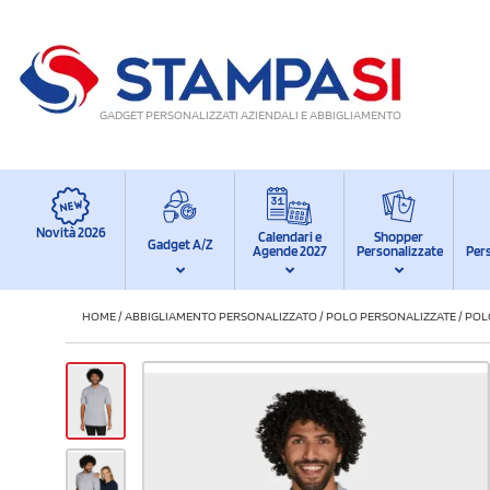
GADGET PERSONALIZZATI AZIENDALI E ABBIGLIAMENTO
Novità 2026
Calendari e
Shopper
Gadget A/Z
Agende 2027
Personalizzate
Per
HOME
/
ABBIGLIAMENTO PERSONALIZZATO
/
POLO PERSONALIZZATE
/
POL