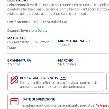
DESCRIZIONE
Polo personalizzabili
da uomo in policotone. Perché una polo in polico
comfort e facilità di manutenzione, combinando i vantaggi del cotone
migliore per una vasta gamma di personale e ambienti.
Certificazione:
OEKO-TEX® standard 100.
Disponibile versione
Donna
MATERIALE
MINIMO ORDINABILE
65% Poliestere - 35% Cotone
10 pezzi
Piqué
GRAMMATURA
MARCHIO
215 g/m²
SG Originals
BOZZA GRAFICA GRATIS
info
Per ogni ordine effettuato verrà inviata tramite mail
una simulazione pre-stampa da confermare.
DATE DI SPEDIZIONE
Spedizione articolo
non personalizzato
previsto il:
14 Agos