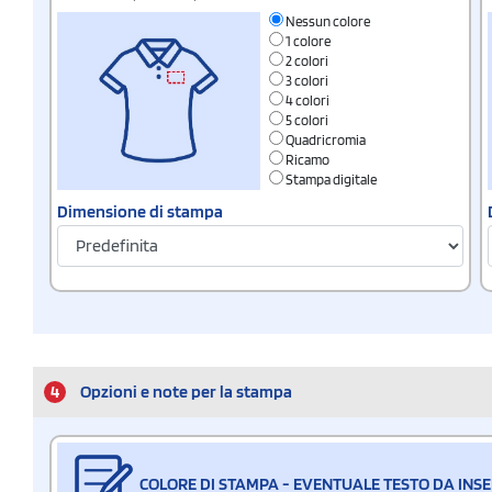
Nessun colore
1 colore
2 colori
3 colori
4 colori
5 colori
Quadricromia
Ricamo
Stampa digitale
Dimensione di stampa
4
Opzioni e note per la stampa
COLORE DI STAMPA - EVENTUALE TESTO DA INSE