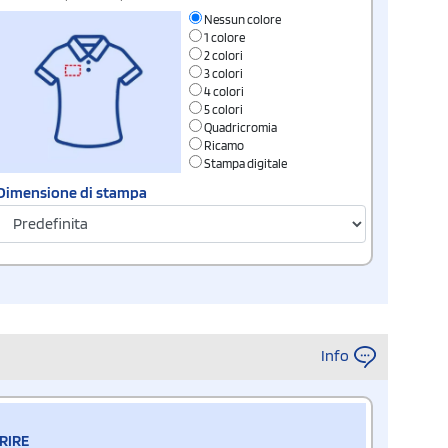
Nessun colore
1 colore
2 colori
3 colori
4 colori
5 colori
Quadricromia
Ricamo
Stampa digitale
Dimensione di stampa
Info
RIRE