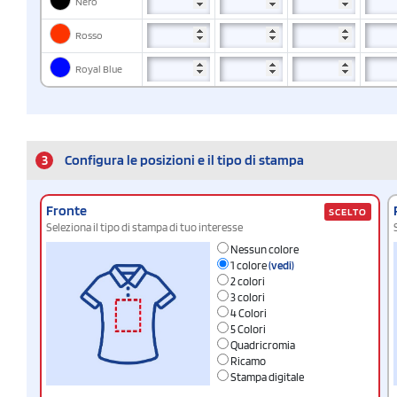
Nero
Rosso
Royal Blue
3
Configura le posizioni e il tipo di stampa
Fronte
SCELTO
Seleziona il tipo di stampa di tuo interesse
Nessun colore
1 colore
(vedi)
2 colori
3 colori
4 Colori
5 Colori
Quadricromia
Ricamo
Stampa digitale