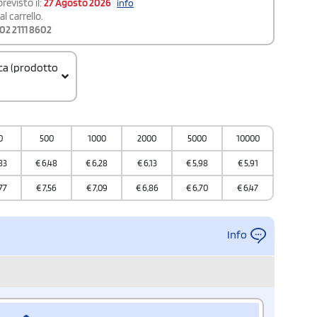
revisto il:
27 Agosto 2026
info
l carrello.
02 2111 8602
ica (prodotto
0
500
1000
2000
5000
10000
83
€
6,48
€
6,28
€
6,13
€
5,98
€
5,91
77
€
7,56
€
7,09
€
6,86
€
6,70
€
6,47
Info