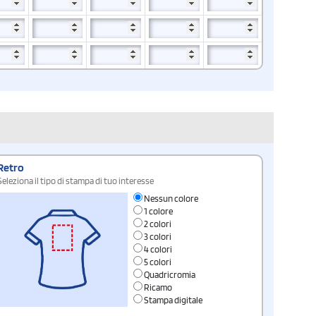
Retro
Seleziona il tipo di stampa di tuo interesse
Nessun colore
1 colore
2 colori
3 colori
4 colori
5 colori
Quadricromia
Ricamo
Stampa digitale