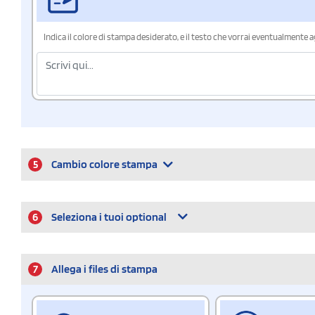
Indica il colore di stampa desiderato, e il testo che vorrai eventualmente 
5
Cambio colore stampa
6
Seleziona i tuoi optional
7
Allega i files di stampa