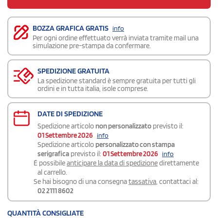
BOZZA GRAFICA GRATIS
info
Per ogni ordine effettuato verrà inviata tramite mail una
simulazione pre-stampa da confermare.
SPEDIZIONE GRATUITA
La spedizione standard è sempre gratuita per tutti gli
ordini e in tutta italia, isole comprese.
DATE DI SPEDIZIONE
Spedizione articolo
non personalizzato
previsto il:
01 Settembre 2026
info
Spedizione articolo
personalizzato con stampa
serigrafica
previsto il:
01 Settembre 2026
info
É possibile
anticipare la data di spedizione
direttamente
al carrello.
Se hai bisogno di una consegna
tassativa
, contattaci al:
02 2111 8602
QUANTITÀ CONSIGLIATE