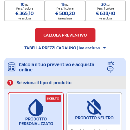
10
15
20
pz
pz
pz
Pers. 1 colore
Pers. 1 colore
Pers. 1 colore
€
365,10
€
508,20
€
638,40
iva esclusa
iva esclusa
iva esclusa
CALCOLA PREVENTIVO
TABELLA PREZZI CADAUNO | Iva esclusa
Info
Calcola il tuo preventivo e acquista
online
1
Seleziona il tipo di prodotto
SCELTO
PRODOTTO NEUTRO
PRODOTTO
PERSONALIZZATO