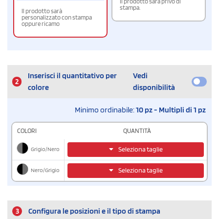
Il prodotto sarà privo di
stampa.
Il prodotto sarà
personalizzato con stampa
oppure ricamo
Inserisci il quantitativo per
Vedi
2
colore
disponibilità
Minimo ordinabile:
10 pz - Multipli di 1 pz
COLORI
QUANTITÀ
Grigio/Nero
Seleziona taglie
Nero/Grigio
Seleziona taglie
3
Configura le posizioni e il tipo di stampa