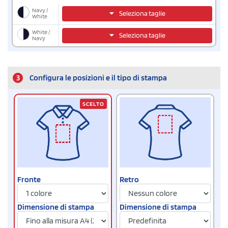
Navy /
Seleziona taglie
White
White /
Seleziona taglie
Navy
3
Configura le posizioni e il tipo di stampa
SCELTO
Fronte
Retro
Dimensione di stampa
Dimensione di stampa