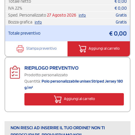
Totale netto
€
0,00
IVA
22
%
€
0,00
Sped. Personalizzato
27 Agosto 2026
Gratis
info
Bozza grafica
Gratis
info
€
0,00
Totale preventivo
Stampa preventivo
Aggiungi al carrello
RIEPILOGO PREVENTIVO
Prodotto personalizzato
Quantità:
Polo personalizzabile unisex Striped Jersey 180
g/m²
Aggiungi al carrello
NON RIESCI AD INSERIRE IL TUO ORDINE? NON TI
PREOCCUPARE, PROVVEDIAMO NOI!