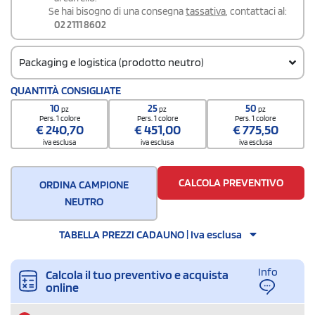
Se hai bisogno di una consegna
tassativa
, contattaci al:
02 2111 8602
Packaging e logistica (prodotto neutro)
Codice doganale
QUANTITÀ CONSIGLIATE
61061000
10
25
50
pz
pz
pz
Pers. 1 colore
Pers. 1 colore
Pers. 1 colore
€
240,70
€
451,00
€
775,50
iva esclusa
iva esclusa
iva esclusa
CALCOLA PREVENTIVO
ORDINA CAMPIONE
NEUTRO
TABELLA PREZZI CADAUNO | Iva esclusa
Info
Calcola il tuo preventivo e acquista
online