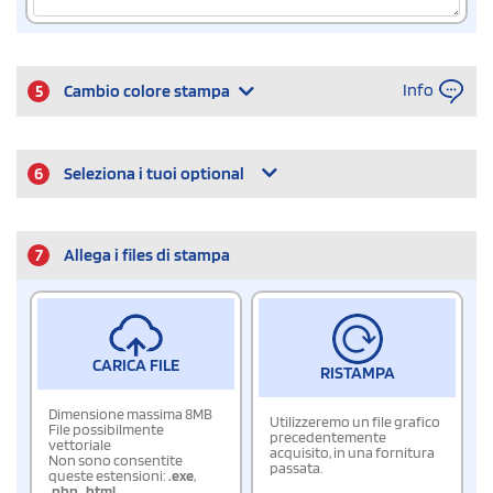
Info
5
Cambio colore stampa
6
Seleziona i tuoi optional
7
Allega i files di stampa
CARICA FILE
RISTAMPA
Dimensione massima 8MB
Utilizzeremo un file grafico
File possibilmente
precedentemente
vettoriale
acquisito, in una fornitura
Non sono consentite
passata.
queste estensioni:
.exe
,
.php
,
.html