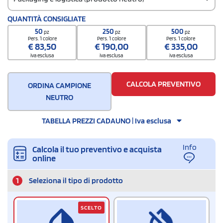
Codice doganale
QUANTITÀ CONSIGLIATE
8205510000000000000000
50
250
500
pz
pz
pz
Quantità per confezione
Pers. 1 colore
Pers. 1 colore
Pers. 1 colore
€
83,50
€
190,00
€
335,00
200 / Inner carton
iva esclusa
iva esclusa
iva esclusa
Quantità per scatola
1000
CALCOLA PREVENTIVO
ORDINA CAMPIONE
NEUTRO
TABELLA PREZZI CADAUNO | Iva esclusa
Info
Calcola il tuo preventivo e acquista
online
1
Seleziona il tipo di prodotto
SCELTO