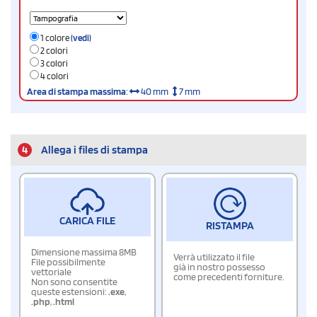
1 colore
(vedi)
2 colori
3 colori
4 colori
Area di stampa massima
:
40 mm
7 mm
4
Allega i files di stampa
CARICA FILE
RISTAMPA
Dimensione massima 8MB
Verrà utilizzato il file
File possibilmente
già in nostro possesso
vettoriale
come precedenti forniture.
Non sono consentite
queste estensioni:
.exe
,
.php
,
.html