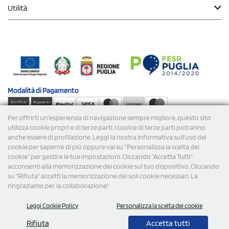
Utilità
Modalità di
Pagamento
Per offrirti un'esperienza di navigazione sempre migliore, questo sito
Spedizioni
utilizza cookie propri e di terze parti. I cookie di terze parti potranno
anche essere di profilazione. Leggi la nostra Informativa sull’uso dei
cookie per saperne di più oppure vai su “Personalizza la scelta dei
cookie” per gestire le tue impostazioni. Cliccando "Accetta Tutti"
acconsenti alla memorizzazione dei cookie sul tuo dispositivo. Cliccando
su "Rifiuta" accetti la memorizzazione dei soli cookie necessari. La
ringraziamo per la collaborazione!
© 2026 StampaSi s.r.l. TUTTI I DIRITTI SONO RISERVATI -
Leggi Cookie Policy
Personalizza la scelta dei cookie
P.Iva/C.F. 09734470967 - N° Rea MI-2110632
Rifiuta
Accetta tutti