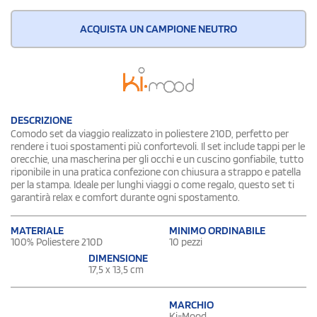
ACQUISTA UN CAMPIONE NEUTRO
DESCRIZIONE
Comodo set da viaggio realizzato in poliestere 210D, perfetto per
rendere i tuoi spostamenti più confortevoli. Il set include tappi per le
orecchie, una mascherina per gli occhi e un cuscino gonfiabile, tutto
riponibile in una pratica confezione con chiusura a strappo e patella
per la stampa. Ideale per lunghi viaggi o come regalo, questo set ti
garantirà relax e comfort durante ogni spostamento.
MATERIALE
MINIMO ORDINABILE
100% Poliestere 210D
10 pezzi
DIMENSIONE
17,5 x 13,5 cm
MARCHIO
Ki-Mood