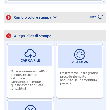
Info
5
Cambio colore stampa
6
Allega i files di stampa
CARICA FILE
RISTAMPA
Dimensione massima 8MB
Utilizzeremo un file grafico
File possibilmente
precedentemente
vettoriale
acquisito, in una fornitura
Non sono consentite
passata.
queste estensioni:
.exe
,
.php
,
.html