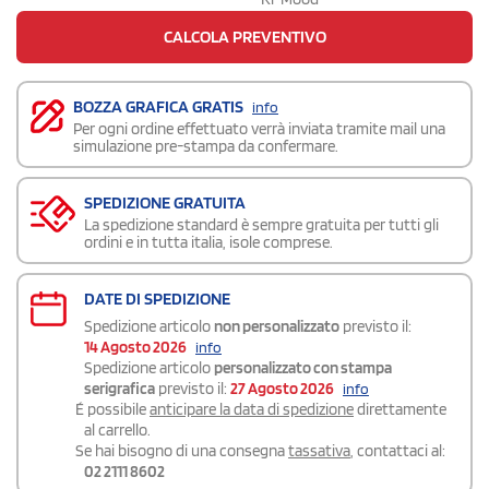
CALCOLA PREVENTIVO
BOZZA GRAFICA GRATIS
info
Per ogni ordine effettuato verrà inviata tramite mail una
simulazione pre-stampa da confermare.
SPEDIZIONE GRATUITA
La spedizione standard è sempre gratuita per tutti gli
ordini e in tutta italia, isole comprese.
DATE DI SPEDIZIONE
Spedizione articolo
non personalizzato
previsto il:
14 Agosto 2026
info
Spedizione articolo
personalizzato con stampa
serigrafica
previsto il:
27 Agosto 2026
info
É possibile
anticipare la data di spedizione
direttamente
al carrello.
Se hai bisogno di una consegna
tassativa
, contattaci al:
02 2111 8602