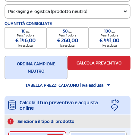
Packaging e logistica (prodotto neutro)
Codice doganale
QUANTITÀ CONSIGLIATE
63079098
10
50
100
pz
pz
pz
Quantità per confezione
Pers. 1 colore
Pers. 1 colore
Pers. 1 colore
€
146,00
€
260,00
€
441,00
2
iva esclusa
iva esclusa
iva esclusa
Quantità per scatola
200
CALCOLA PREVENTIVO
ORDINA CAMPIONE
NEUTRO
TABELLA PREZZI CADAUNO | Iva esclusa
Info
Calcola il tuo preventivo e acquista
online
1
Seleziona il tipo di prodotto