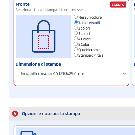
Fronte
SCELTO
Seleziona il tipo di stampa di tuo interesse
Nessun colore
1 colore
(vedi)
2 colori
3 colori
4 Colori
5 Colori
Quadricromia
Stampa digitale
Dimensione di stampa
4
Opzioni e note per la stampa