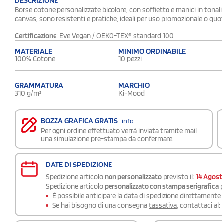
DESCRIZIONE
Borse cotone personalizzate bicolore, con soffietto e manici in tonali
canvas, sono resistenti e pratiche, ideali per uso promozionale o quo
Certificazione
: Eve Vegan / OEKO-TEX® standard 100
MATERIALE
MINIMO ORDINABILE
100% Cotone
10 pezzi
GRAMMATURA
MARCHIO
310 g/m²
Ki-Mood
BOZZA GRAFICA GRATIS
info
Per ogni ordine effettuato verrà inviata tramite mail
una simulazione pre-stampa da confermare.
DATE DI SPEDIZIONE
Spedizione articolo
non personalizzato
previsto il:
14 Agos
Spedizione articolo
personalizzato con stampa serigrafica
p
É possibile
anticipare la data di spedizione
direttamente a
Se hai bisogno di una consegna
tassativa
, contattaci al: