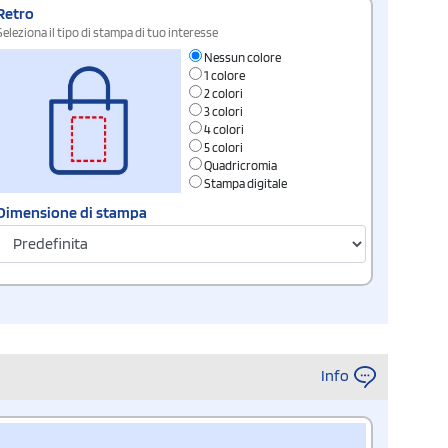
Retro
Seleziona il tipo di stampa di tuo interesse
Nessun colore
1 colore
2 colori
3 colori
4 colori
5 colori
Quadricromia
Stampa digitale
Dimensione di stampa
Info