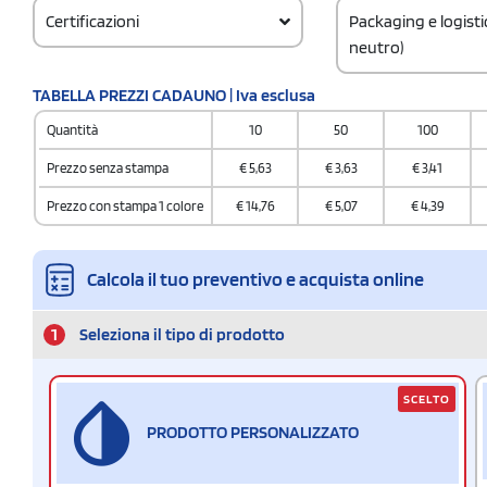
Certificazioni
Packaging e logist
neutro)
Codice doganale
TABELLA PREZZI CADAUNO | Iva esclusa
42029298
Quantità
10
50
100
Prezzo senza stampa
€
5,63
€
3,63
€
3,41
Prezzo con stampa 1 colore
€
14,76
€
5,07
€
4,39
Calcola il tuo preventivo e acquista online
1
Seleziona il tipo di prodotto
SCELTO
PRODOTTO PERSONALIZZATO