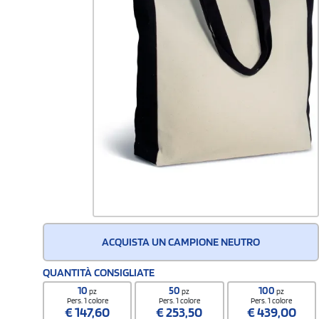
ACQUISTA UN CAMPIONE NEUTRO
QUANTITÀ CONSIGLIATE
10
50
100
pz
pz
pz
Pers. 1 colore
Pers. 1 colore
Pers. 1 colore
€
147,60
€
253,50
€
439,00