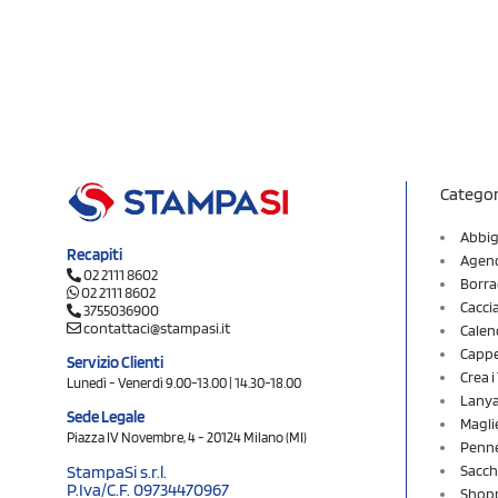
Categor
Abbig
Recapiti
Agend
02 2111 8602
Borra
02 2111 8602
Cacci
3755036900
contattaci@stampasi.it
Calen
Cappel
Servizio Clienti
Crea 
Lunedì - Venerdì 9.00-13.00 | 14.30-18.00
Lany
Sede Legale
Magli
Piazza IV Novembre, 4 - 20124 Milano (MI)
Penne
Sacch
StampaSi s.r.l.
P.Iva/C.F. 09734470967
Shopp