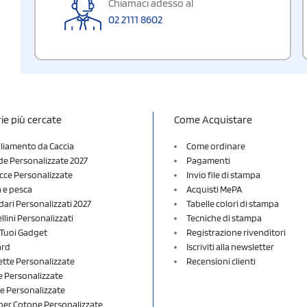
Chiamaci adesso al
02 2111 8602
ie più cercate
Come Acquistare
liamento da Caccia
Come ordinare
e Personalizzate 2027
Pagamenti
cce Personalizzate
Invio file di stampa
a e pesca
Acquisti MePA
dari Personalizzati 2027
Tabelle colori di stampa
lini Personalizzati
Tecniche di stampa
i Tuoi Gadget
Registrazione rivenditori
ard
Iscriviti alla newsletter
ette Personalizzate
Recensioni clienti
 Personalizzate
e Personalizzate
er Cotone Personalizzate