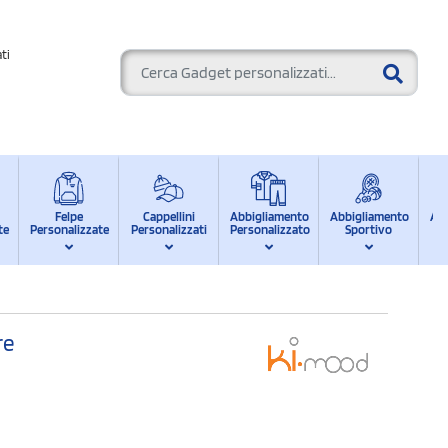
ti
Felpe
Cappellini
Abbigliamento
Abbigliamento
Ab
te
Personalizzate
Personalizzati
Personalizzato
Sportivo
d
re