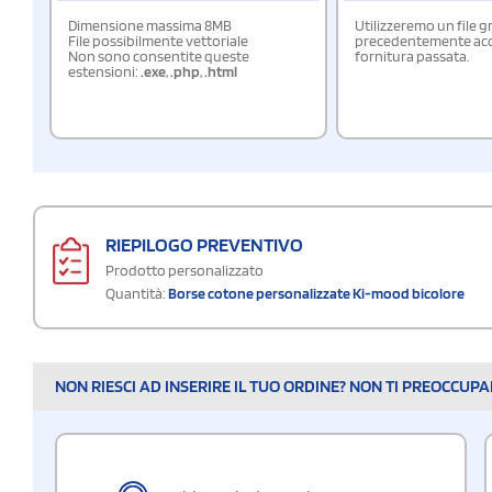
Dimensione massima 8MB
Utilizzeremo un file g
File possibilmente vettoriale
precedentemente acqu
Non sono consentite queste
fornitura passata.
estensioni:
.exe
,
.php
,
.html
RIEPILOGO PREVENTIVO
Prodotto personalizzato
Quantità:
Borse cotone personalizzate Ki-mood bicolore
NON RIESCI AD INSERIRE IL TUO ORDINE? NON TI PREOCCUP