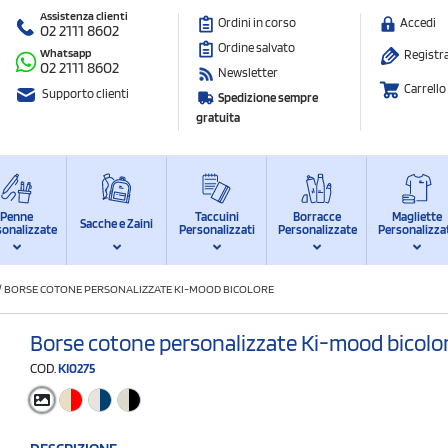
Assistenza clienti
Ordini in corso
Accedi
02 2111 8602
Ordine salvato
Whatsapp
Registra
02 2111 8602
Newsletter
Carrello
Supporto clienti
Spedizione sempre
gratuita
Penne
Taccuini
Borracce
Magliette
Sacche e Zaini
sonalizzate
Personalizzati
Personalizzate
Personalizza
/
BORSE COTONE PERSONALIZZATE KI-MOOD BICOLORE
Borse cotone personalizzate Ki-mood bicolo
COD.
KI0275