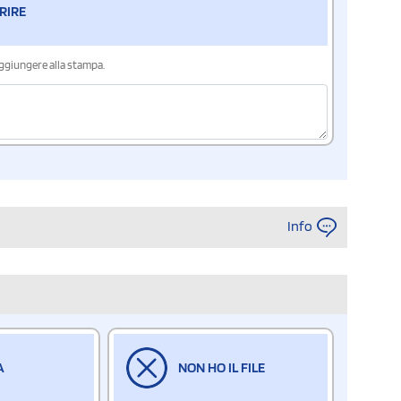
RIRE
aggiungere alla stampa.
Info
A
NON HO IL FILE