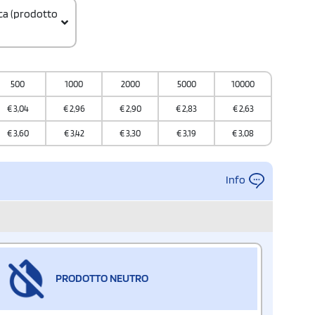
ica (prodotto
500
1000
2000
5000
10000
€
3,04
€
2,96
€
2,90
€
2,83
€
2,63
€
3,60
€
3,42
€
3,30
€
3,19
€
3,08
Info
PRODOTTO NEUTRO