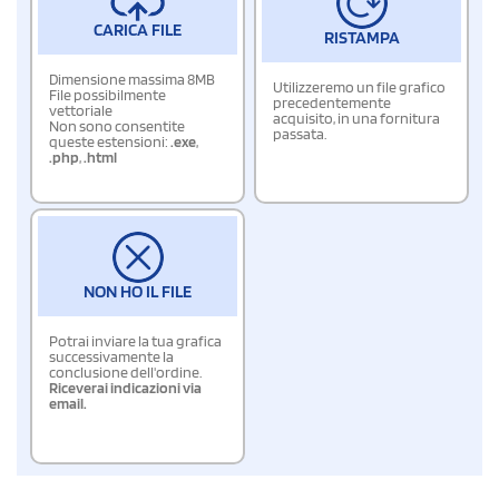
CARICA FILE
RISTAMPA
Dimensione massima 8MB
Utilizzeremo un file grafico
File possibilmente
precedentemente
vettoriale
acquisito, in una fornitura
Non sono consentite
passata.
queste estensioni:
.exe
,
.php
,
.html
NON HO IL FILE
Potrai inviare la tua grafica
successivamente la
conclusione dell'ordine.
Riceverai indicazioni via
email.