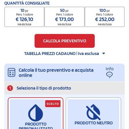
Codice doganale
QUANTITÀ CONSIGLIATE
42029298
10
50
100
pz
pz
pz
Pers. 1 colore
Pers. 1 colore
Pers. 1 colore
€
126,10
€
173,00
€
252,00
iva esclusa
iva esclusa
iva esclusa
CALCOLA PREVENTIVO
TABELLA PREZZI CADAUNO | Iva esclusa
Info
Calcola il tuo preventivo e acquista
online
1
Seleziona il tipo di prodotto
SCELTO
PRODOTTO NEUTRO
PRODOTTO
PERSONALIZZATO