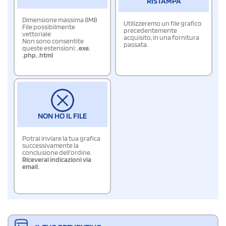
RISTAMPA
Dimensione massima 8MB
Utilizzeremo un file grafico
File possibilmente
precedentemente
vettoriale
acquisito, in una fornitura
Non sono consentite
passata.
queste estensioni:
.exe
,
.php
,
.html
NON HO IL FILE
Potrai inviare la tua grafica
successivamente la
conclusione dell'ordine.
Riceverai indicazioni via
email.