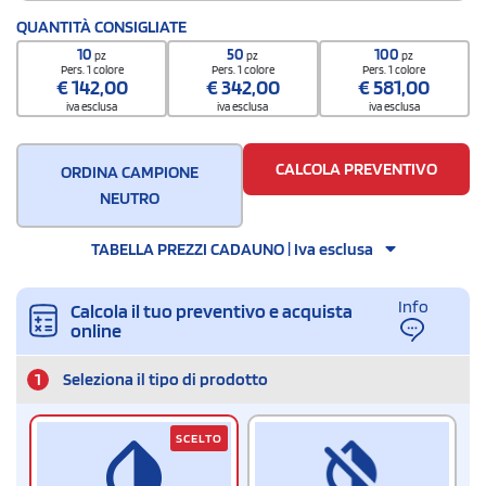
QUANTITÀ CONSIGLIATE
10
50
100
pz
pz
pz
Pers. 1 colore
Pers. 1 colore
Pers. 1 colore
€
142,00
€
342,00
€
581,00
iva esclusa
iva esclusa
iva esclusa
CALCOLA PREVENTIVO
ORDINA CAMPIONE
NEUTRO
TABELLA PREZZI CADAUNO | Iva esclusa
Info
Calcola il tuo preventivo e acquista
online
1
Seleziona il tipo di prodotto
SCELTO