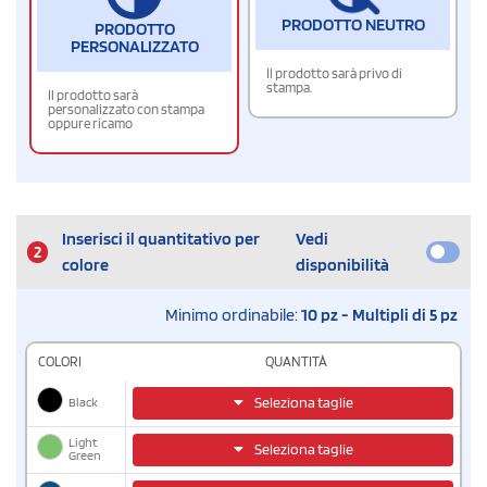
PRODOTTO NEUTRO
PRODOTTO
PERSONALIZZATO
Il prodotto sarà privo di
stampa.
Il prodotto sarà
personalizzato con stampa
oppure ricamo
Inserisci il quantitativo per
Vedi
2
colore
disponibilità
Minimo ordinabile:
10 pz - Multipli di 5 pz
COLORI
QUANTITÀ
Black
Seleziona taglie
Light
Seleziona taglie
Green