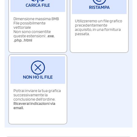
CARICA FILE
RISTAMPA
Dimensione massima 8MB
Utilizzeremo un file grafico
File possibilmente
precedentemente
vettoriale
acquisito, in una fornitura
Non sono consentite
passata.
queste estensioni:
.exe
,
.php
,
.html
NON HO IL FILE
Potrai inviare la tua grafica
successivamente la
conclusione dell'ordine.
Riceverai indicazioni via
email.