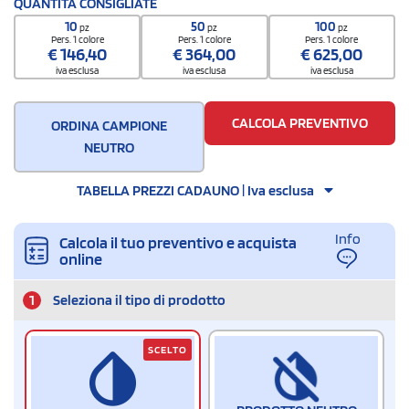
QUANTITÀ CONSIGLIATE
10
50
100
pz
pz
pz
Pers. 1 colore
Pers. 1 colore
Pers. 1 colore
€
146,40
€
364,00
€
625,00
iva esclusa
iva esclusa
iva esclusa
CALCOLA PREVENTIVO
ORDINA CAMPIONE
NEUTRO
TABELLA PREZZI CADAUNO | Iva esclusa
Info
Calcola il tuo preventivo e acquista
online
1
Seleziona il tipo di prodotto
SCELTO