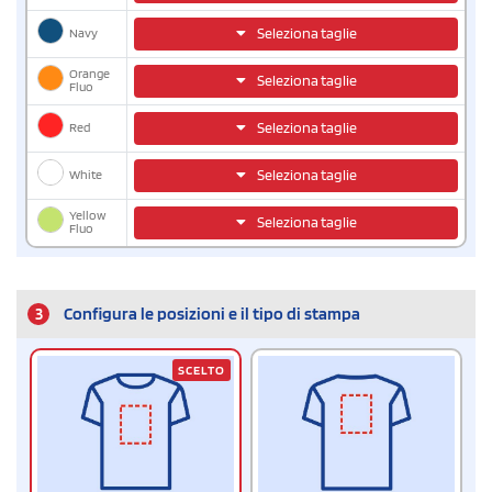
Navy
Seleziona taglie
Orange
Seleziona taglie
Fluo
Red
Seleziona taglie
White
Seleziona taglie
Yellow
Seleziona taglie
Fluo
3
Configura le posizioni e il tipo di stampa
SCELTO