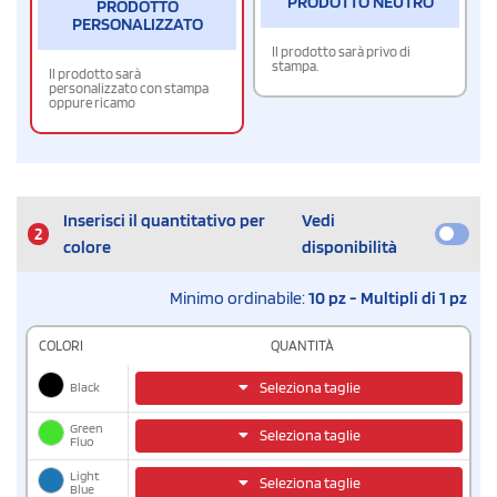
PRODOTTO NEUTRO
PRODOTTO
PERSONALIZZATO
Il prodotto sarà privo di
stampa.
Il prodotto sarà
personalizzato con stampa
oppure ricamo
Inserisci il quantitativo per
Vedi
2
colore
disponibilità
Minimo ordinabile:
10 pz - Multipli di 1 pz
COLORI
QUANTITÀ
Black
Seleziona taglie
Green
Seleziona taglie
Fluo
Light
Seleziona taglie
Blue