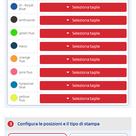
51 - Royal
Seleziona taglie
Blue
anthracite
Seleziona taglie
green fluo
Seleziona taglie
Navy
Seleziona taglie
orange
Seleziona taglie
fluo
pink fluo
Seleziona taglie
turquoise
Seleziona taglie
blue
yellow
Seleziona taglie
fluo
3
Configura le posizioni e il tipo di stampa