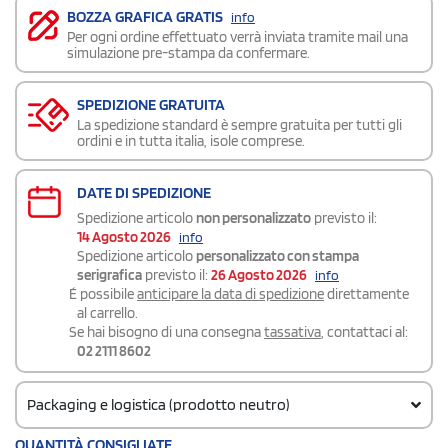
BOZZA GRAFICA GRATIS
info
Per ogni ordine effettuato verrà inviata tramite mail una
simulazione pre-stampa da confermare.
SPEDIZIONE GRATUITA
La spedizione standard è sempre gratuita per tutti gli
ordini e in tutta italia, isole comprese.
DATE DI SPEDIZIONE
Spedizione articolo
non personalizzato
previsto il:
14 Agosto 2026
info
Spedizione articolo
personalizzato con stampa
serigrafica
previsto il:
26 Agosto 2026
info
É possibile
anticipare la data di spedizione
direttamente
al carrello.
Se hai bisogno di una consegna
tassativa
, contattaci al:
02 2111 8602
Packaging e logistica (prodotto neutro)
Codice doganale
QUANTITÀ CONSIGLIATE