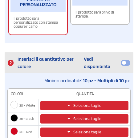
PERSONALIZZATO
Il prodotto sarà privo di
stampa.
Il prodotto sarà
personalizzato con stampa
oppure ricamo
Inserisci il quantitativo per
Vedi
2
colore
disponibilità
Minimo ordinabile:
10 pz - Multipli di 10 pz
COLORI
QUANTITÀ
30 - White
Seleziona taglie
36 - Black
Seleziona taglie
40 - Red
Seleziona taglie