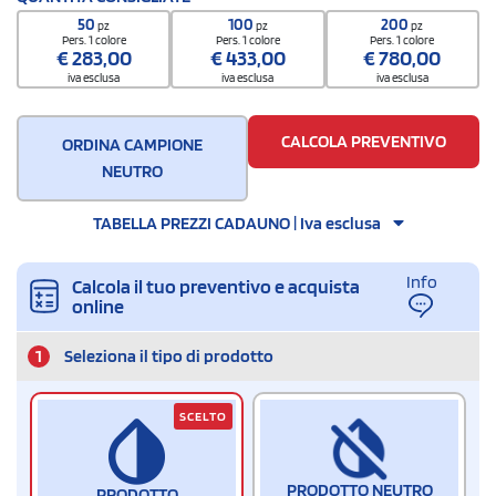
61099020
50
100
200
pz
pz
pz
Pers. 1 colore
Pers. 1 colore
Pers. 1 colore
€
283,00
€
433,00
€
780,00
iva esclusa
iva esclusa
iva esclusa
CALCOLA PREVENTIVO
ORDINA CAMPIONE
NEUTRO
TABELLA PREZZI CADAUNO | Iva esclusa
Info
Calcola il tuo preventivo e acquista
online
1
Seleziona il tipo di prodotto
SCELTO
PRODOTTO NEUTRO
PRODOTTO