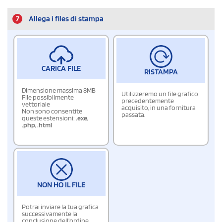
7
Allega i files di stampa
CARICA FILE
RISTAMPA
Dimensione massima 8MB
Utilizzeremo un file grafico
File possibilmente
precedentemente
vettoriale
acquisito, in una fornitura
Non sono consentite
passata.
queste estensioni:
.exe
,
.php
,
.html
NON HO IL FILE
Potrai inviare la tua grafica
successivamente la
conclusione dell'ordine.