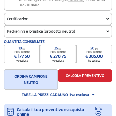
02 2111 8602
Certificazioni
Packaging e logistica (prodotto neutro)
Codice doganale
QUANTITÀ CONSIGLIATE
42029298
10
25
50
pz
pz
pz
Pers. 1 colore
Pers. 1 colore
Pers. 1 colore
€
177,50
€
278,75
€
385,00
iva esclusa
iva esclusa
iva esclusa
CALCOLA PREVENTIVO
ORDINA CAMPIONE
NEUTRO
TABELLA PREZZI CADAUNO | Iva esclusa
Info
Calcola il tuo preventivo e acquista
online