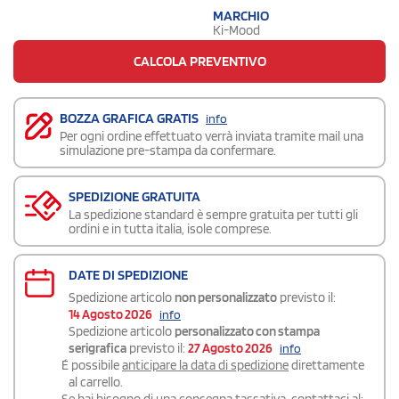
MARCHIO
Ki-Mood
CALCOLA PREVENTIVO
BOZZA GRAFICA GRATIS
info
Per ogni ordine effettuato verrà inviata tramite mail una
simulazione pre-stampa da confermare.
SPEDIZIONE GRATUITA
La spedizione standard è sempre gratuita per tutti gli
ordini e in tutta italia, isole comprese.
DATE DI SPEDIZIONE
Spedizione articolo
non personalizzato
previsto il:
14 Agosto 2026
info
Spedizione articolo
personalizzato con stampa
serigrafica
previsto il:
27 Agosto 2026
info
É possibile
anticipare la data di spedizione
direttamente
al carrello.
Se hai bisogno di una consegna
tassativa
, contattaci al: