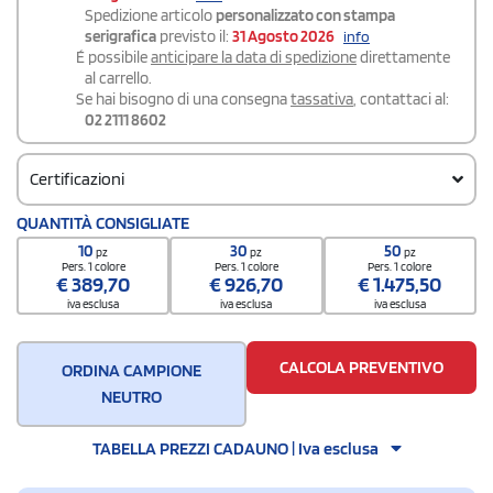
Spedizione articolo
personalizzato con stampa
serigrafica
previsto il:
31 Agosto 2026
info
É possibile
anticipare la data di spedizione
direttamente
al carrello.
Se hai bisogno di una consegna
tassativa
, contattaci al:
02 2111 8602
Certificazioni
QUANTITÀ CONSIGLIATE
certificazione.pdf >
10
30
50
pz
pz
pz
Pers. 1 colore
Pers. 1 colore
Pers. 1 colore
€
389,70
€
926,70
€
1.475,50
iva esclusa
iva esclusa
iva esclusa
CALCOLA PREVENTIVO
ORDINA CAMPIONE
NEUTRO
TABELLA PREZZI CADAUNO | Iva esclusa