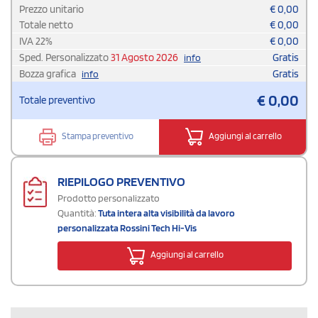
Prezzo unitario
€
0,00
Totale netto
€
0,00
IVA
22
%
€
0,00
Sped. Personalizzato
31 Agosto 2026
Gratis
info
Bozza grafica
Gratis
info
€
0,00
Totale preventivo
Stampa preventivo
Aggiungi al carrello
RIEPILOGO PREVENTIVO
Prodotto personalizzato
Quantità:
Tuta intera alta visibilità da lavoro
personalizzata Rossini Tech Hi-Vis
Aggiungi al carrello