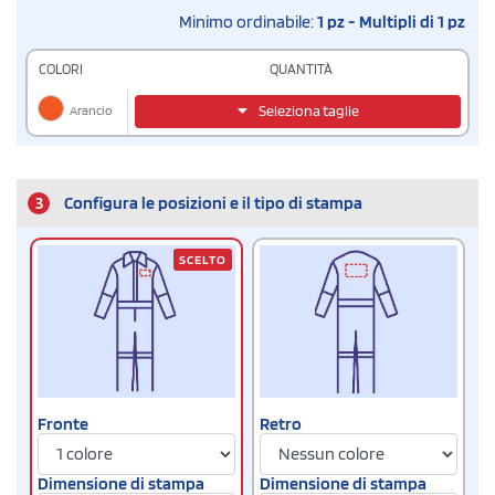
Minimo ordinabile:
1 pz - Multipli di 1 pz
COLORI
QUANTITÀ
Arancio
Seleziona taglie
3
Configura le posizioni e il tipo di stampa
SCELTO
Fronte
Retro
Dimensione di stampa
Dimensione di stampa