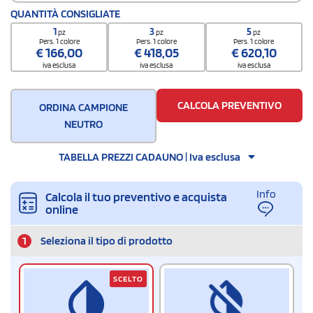
Codice doganale
QUANTITÀ CONSIGLIATE
42021250
1
3
5
pz
pz
pz
Pers. 1 colore
Pers. 1 colore
Pers. 1 colore
€
166,00
€
418,05
€
620,10
iva esclusa
iva esclusa
iva esclusa
CALCOLA PREVENTIVO
ORDINA CAMPIONE
NEUTRO
TABELLA PREZZI CADAUNO | Iva esclusa
Info
Calcola il tuo preventivo e acquista
online
1
Seleziona il tipo di prodotto
SCELTO