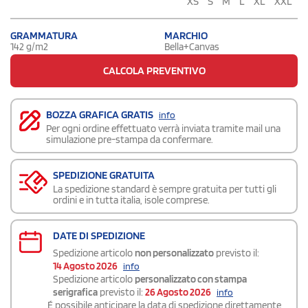
XS
S
M
L
XL
XXL
GRAMMATURA
MARCHIO
142 g/m2
Bella+Canvas
CALCOLA PREVENTIVO
BOZZA GRAFICA GRATIS
info
Per ogni ordine effettuato verrà inviata tramite mail una
simulazione pre-stampa da confermare.
SPEDIZIONE GRATUITA
La spedizione standard è sempre gratuita per tutti gli
ordini e in tutta italia, isole comprese.
DATE DI SPEDIZIONE
Spedizione articolo
non personalizzato
previsto il:
14 Agosto 2026
info
Spedizione articolo
personalizzato con stampa
serigrafica
previsto il:
26 Agosto 2026
info
É possibile
anticipare la data di spedizione
direttamente