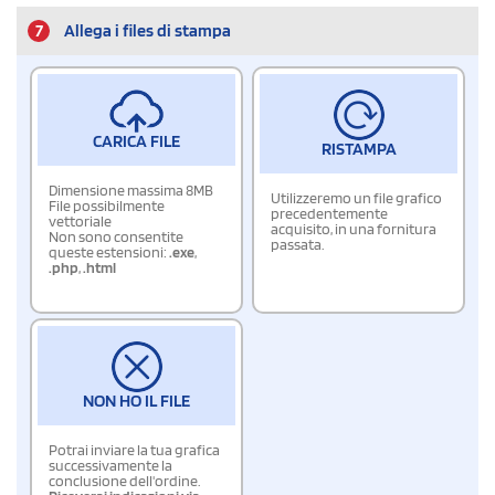
7
Allega i files di stampa
CARICA FILE
RISTAMPA
Dimensione massima 8MB
Utilizzeremo un file grafico
File possibilmente
precedentemente
vettoriale
acquisito, in una fornitura
Non sono consentite
passata.
queste estensioni:
.exe
,
.php
,
.html
NON HO IL FILE
Potrai inviare la tua grafica
successivamente la
conclusione dell'ordine.