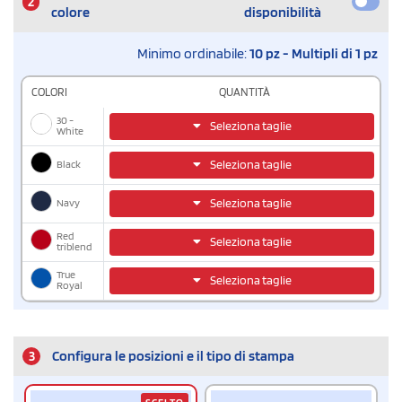
2
colore
disponibilità
Minimo ordinabile:
10 pz - Multipli di 1 pz
COLORI
QUANTITÀ
30 -
Seleziona taglie
White
Black
Seleziona taglie
Navy
Seleziona taglie
Red
Seleziona taglie
triblend
True
Seleziona taglie
Royal
3
Configura le posizioni e il tipo di stampa
SCELTO