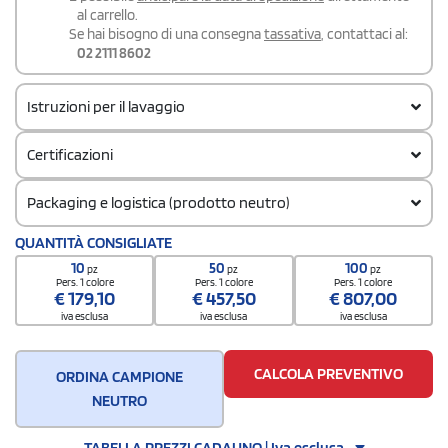
al carrello.
Se hai bisogno di una consegna
tassativa
, contattaci al:
02 2111 8602
Istruzioni per il lavaggio
Certificazioni
Packaging e logistica (prodotto neutro)
Codice doganale
QUANTITÀ CONSIGLIATE
61091000
10
50
100
pz
pz
pz
Quantità per confezione
Pers. 1 colore
Pers. 1 colore
Pers. 1 colore
€
179,10
€
457,50
€
807,00
12
iva esclusa
iva esclusa
iva esclusa
Quantità per scatola
96
CALCOLA PREVENTIVO
ORDINA CAMPIONE
NEUTRO
TABELLA PREZZI CADAUNO | Iva esclusa